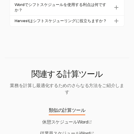
供することを要求します。この通知期間後に行われ
シフトスケジューリングの公平性は、従業員をプロ
守を確保し、最後の瞬間の変更を管理することも追
Wordでシフトスケジュールを使用する利点は何です
た変更には、影響を受ける従業員への追加の支払い
セスに関与させ、彼らの利用可能性や希望を考慮す
加の課題です。
か？
などの罰則が科されることがあります。これらの法
ることで達成できます。ローテーションシフトは望
Microsoft Wordを使用したシフトスケジュールは、
律は、労働者に安定性と予測可能性を提供すること
Harvestはシフトスケジューリングに役立ちますか？
ましくないシフトの公平な配分を確保し、明確なコ
シンプルさと柔軟性を提供します。ユーザーは特定
を目的としています。
ミュニケーションチャネルは対立や変更要求に対応
Harvestはタイムトラッキングと請求書作成に優れて
のニーズに合わせてテンプレートをカスタマイズ
するのに役立ちます。スケジュールを定期的に見直
おり、詳細なレポートやAsanaやTrelloなどのツール
し、簡単に変更を加えることができます。Wordの
すことで、労働時間の公平な配分も確保できます。
との統合機能を提供します。Harvestは特にシフトス
テーブル機能はシフトの明確な整理を可能にします
ケジューリングをサポートしていませんが、その強
が、手動の方法にはエラーや時間の消費といった限
力なタイムトラッキング機能は、時間の配分や生産
界があることを認識することが重要です。
性に関する洞察を提供することでスケジューリング
の努力を補完できます。
関連する計算ツール
業務を計算し最適化するためのさらなる方法をご紹介しま
す
類似の計算ツール
休憩スケジュールWord
従業員スケジュールWord