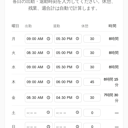
各日の出勤・退勤時刻を入力してください。休憩、
残業、週合計は自動で計算します。
出勤
退勤
休憩
曜日
時間
月
8時間
火
8時間
水
8時間
8時間 15
木
分
7時間 30
金
分
土
—
日
—