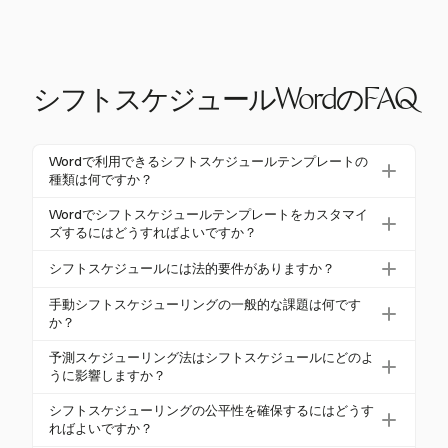
シフトスケジュールWordのFAQ
Wordで利用できるシフトスケジュールテンプレートの
種類は何ですか？
Microsoft Wordでは、日次、週次、月次形式を含む
Wordでシフトスケジュールテンプレートをカスタマイ
さまざまなシフトスケジュールテンプレートが提供
ズするにはどうすればよいですか？
されています。これらのテンプレートは、固定、
Wordでシフトスケジュールテンプレートをカスタマ
シフトスケジュールには法的要件がありますか？
ローテーション、分割シフトなど、特定のビジネス
イズするには、まず自分の時間枠（例：週次または
ニーズに合わせてカスタマイズできます。ユーザー
はい、シフトスケジュールは、アメリカの公正労働
月次）に合ったテンプレートを選択します。従業員
手動シフトスケジューリングの一般的な課題は何です
はテーブルを挿入し、セルを結合し、シフト時間を
基準法（FLSA）などの労働法を遵守する必要があり
か？
やシフトの数に応じて、テーブルの列や行を挿入ま
入力して、運用要件に合ったスケジュールを作成で
ます。これは最低賃金と残業手当を義務付けていま
たは変更します。ヘッダー用にセルを結合し、特定
手動シフトスケジューリングは、ダブルブッキング
予測スケジューリング法はシフトスケジュールにどのよ
きます。
す。一部の州や都市には、スケジュールの事前通知
のシフト時間、役割、従業員名を入力します。フォ
やシフトの見逃しなどのエラーを引き起こし、生産
うに影響しますか？
を要求する予測スケジューリング法があります。EU
ントサイズやスタイルを調整することで、明確さと
性に影響を与える可能性があります。また、マネー
予測スケジューリング法は、雇用主に対して通常、
では、労働時間指令が週の労働時間に制限を設け、
シフトスケジューリングの公平性を確保するにはどうす
可読性を向上させることができます。
ジャーは自動化ツールを使用する場合に比べて最大2
労働週の開始前に7〜14日前に作業スケジュールを提
休息期間を義務付けています。
ればよいですか？
0％多くの時間を費やすことがあります。労働法の遵