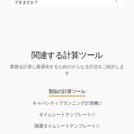
レートを提供していませんが、効果的なタイムト
計画とリソース配分が確保されます。
できますか？
に沿ったものとなることを保証します。定期的な更
ラッキングとプロジェクト管理のためのツールを提
はい、キャパシティプランニングテンプレートは特
新は、最適なリソース配分を維持し、潜在的なボト
供しています。Harvestの機能は、プロジェクトリ
定のチームのニーズに合わせてカスタマイズ可能で
ルネックを防ぐのに役立ちます。
ソースを効率的に管理し、チームが時間を正確に追
す。カスタマイズにより、リソースリスト、需要予
跡し、クライアントにプロフェッショナルに請求で
測、シナリオモデルを調整して、組織の独自の要求
きるようにすることで、リソースの可用性とプロ
に合わせることができます。この柔軟性により、テ
ジェクトの収益性を維持するのに不可欠です。
ンプレートはさまざまなプロジェクトや業界で関連
性を保ち、効果的であることが保証されます。
関連する計算ツール
業務を計算し最適化するためのさらなる方法をご紹介しま
す
類似の計算ツール
キャパシティプランニング計算機
タイムシートテンプレート
隔週タイムシートテンプレート