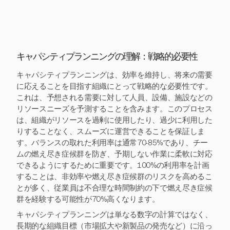
キャパシティプランニングの理解：戦略的必要性
キャパシティプランニングは、効率を維持し、将来の需要
に応えることを目指す組織にとって戦略的な必要性です。
これは、予想される需要に対して人員、設備、施設などの
リソースニーズを予測することを含みます。このプロセス
は、組織がリソースを過剰に使用したり、過少に利用した
りすることなく、スムーズに運営できることを保証しま
す。バランスの取れた利用率は通常70-85%であり、チー
ムの燃え尽き症候群を防ぎ、予期しない作業に柔軟に対応
できるようにするために重要です。100%の利用率を計画
することは、非効率や燃え尽き症候群のリスクを高めるこ
とが多く、従業員は不合理な時間制約の下で燃え尽き症候
群を経験する可能性が70%高くなります。
キャパシティプランニングは単なる数字の計算ではなく、
長期的な組織目標（市場拡大や新製品の発売など）に沿っ