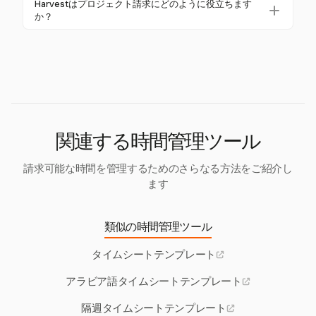
てさらなる分析や報告を行えるようにします。この
Harvestはプロジェクト請求にどのように役立ちます
書のキャプチャが可能で、時間追跡とともにプロ
か？
統合により、時間追跡が正確でプロジェクトや給与
ジェクト関連の支出を簡単に管理および報告できま
要件に沿ったものになります。
Harvestを使用すると、追跡された時間からプロ
す。
フェッショナルな請求書を作成、送信、管理でき、
正確なクライアント請求を確保し、請求プロセスを
簡素化します。
関連する時間管理ツール
請求可能な時間を管理するためのさらなる方法をご紹介し
ます
類似の時間管理ツール
タイムシートテンプレート
アラビア語タイムシートテンプレート
隔週タイムシートテンプレート