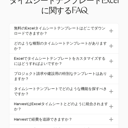
タイムシートテンプレートExcel
に関するFAQ
無料のExcelタイムシートテンプレートはどこでダウン
ロードできますか？
さまざまなオンラインプラットフォームから無料のE
どのような種類のタイムシートテンプレートがあります
xcelタイムシートテンプレートをダウンロードでき
か？
ます。これらのテンプレートは、日次、週次、プロ
日次、週次、隔週、月次など、さまざまな種類のExc
Excelでタイムシートテンプレートをカスタマイズする
ジェクト特有の追跡など、さまざまなニーズに対応
elタイムシートテンプレートがあります。また、プロ
にはどうすればよいですか？
しており、要件に合ったものを見つけるのが簡単で
ジェクト請求、建設、コンサルティング、法務業界
Excelタイムシートテンプレートをカスタマイズする
す。
プロジェクト請求や建設用の特別なテンプレートはあり
向けの目的特化型テンプレートも含まれており、さ
には、プレースホルダー値を従業員名や支払期間な
ますか？
まざまな追跡ニーズに合わせたソリューションを提
どの具体的な情報に置き換えます。必要に応じて列
はい、プロジェクト請求や建設用の特化したExcelタ
供しています。
タイムシートテンプレートでどのような機能を探すべき
のフォーマットを調整し、労働時間と給与の正確な
イムシートテンプレートがあります。これらのテン
ですか？
計算のために組み込みの数式を利用します。
プレートには、作業現場の詳細や作業者の分類を追
タイムシートテンプレートの必須機能には、従業員
HarvestはExcelタイムシートとどのように統合されます
跡するためのフィールドが含まれており、複数のプ
情報、出勤・退勤時刻、総労働時間、通常および残
か？
ロジェクトにわたる労働を追跡し、正確な請求と予
業時間の自動計算のためのセクションが含まれま
HarvestはExcelとのシームレスな統合を提供し、
算編成を確保するのに役立ちます。
Harvestで経費を追跡できますか？
す。メモ用セクションや承認署名などの追加機能
ユーザーが追跡された時間データをエクスポートし
は、使いやすさを向上させます。
はい、Harvestは経費追跡機能を提供しており、領収