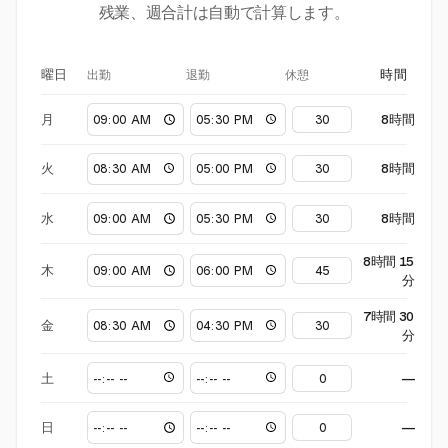
残業、週合計は自動で計算します。
出勤
退勤
休憩
曜日
時間
月
8時間
火
8時間
水
8時間
8時間 15
木
分
7時間 30
金
分
土
—
日
—