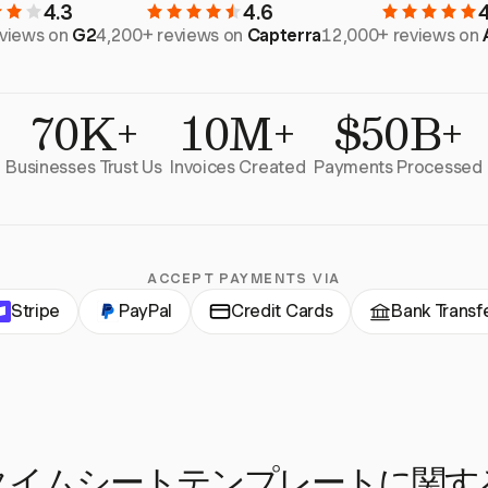
4.3
4.6
eviews on
G2
4,200+ reviews on
Capterra
12,000+ reviews on
70K+
10M+
$50B+
Businesses Trust Us
Invoices Created
Payments Processed
ACCEPT PAYMENTS VIA
Stripe
PayPal
Credit Cards
Bank Transf
タイムシートテンプレートに関する