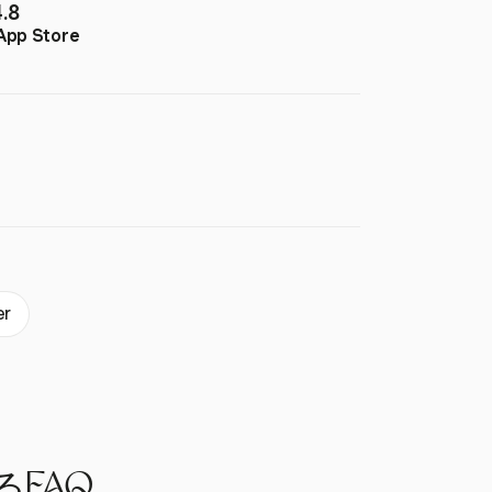
4.8
App Store
er
FAQ