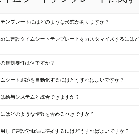
トテンプレートにはどのような形式がありますか？
レートは、Excel、PDF、Word、Google Docs、Google Sh
ために建設タイムシートテンプレートをカスタマイズするには
す。これらの形式は簡単なカスタマイズを可能にし、さまざまな技術
テンプレートをカスタマイズするには、タスクカテゴリやコストコー
トの規制要件は何ですか？
ルドを追加できます。これにより、ユニークなプロジェクトニーズに
す。ExcelやGoogle Sheetsのようなツールを使用すると、要
には、従業員の詳細、作業時間、プロジェクト情報、現場住所を含め
イムシート追跡を自動化するにはどうすればよいですか？
制に準拠します。記録は州の法律に応じて3年から6年間保持する必要
ン法などの連邦規制に従う必要があります。
自動化は、Harvestのようなソリューションを使用することで実現
トは給与システムと統合できますか？
タイマーやリマインダーなどの機能が含まれます。これにより、人為
担が軽減され、リアルタイムデータアクセスが提供されます。
tのような現代の建設タイムシートソリューションは、給与およびプロジ
トにはどのような情報を含めるべきですか？
合されます。この統合により、データ処理が簡素化され、正確な給与
クト効率が向上します。
ムシートには、従業員の名前、社会保障番号、作業日、開始および終
使用して建設労働法に準拠するにはどうすればよいですか？
ロジェクトの場所、実施した作業の内容が含まれるべきです。この情