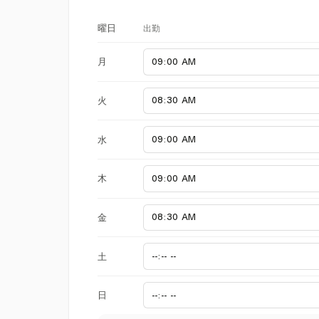
出勤
曜日
月
火
水
木
金
土
日