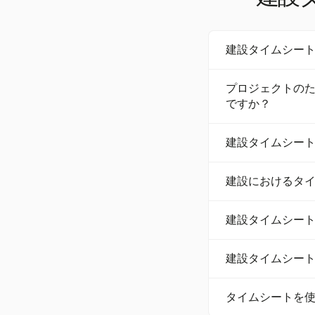
建設タイムシー
建設タイムシートテンプ
プロジェクトの
で提供されていま
ですか？
います。
建設タイムシート
建設タイムシー
クト固有のフィー
タが正確に記録されま
建設タイムシート
集できます。
建設におけるタ
す。これにより、規
デイビス・ベイコ
タイムシート追跡の
建設タイムシー
は、ワンクリック
し、管理業務の負
はい、Harves
建設タイムシー
とシームレスに統
全体的なプロジェ
包括的な建設タイ
タイムシートを
間、残業時間、プ