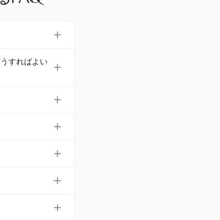
eetsなど、複数の形式
どうすればよい
的好みに対応して
ドなどのプロジェ
対して必要なデー
件に合わせて簡単に編
る必要がありま
があり、FLSAや
できます。これに
的エラーが減少
ェクト管理システム
計算が保証され、
了時刻、総作業時
報は、コンプライ