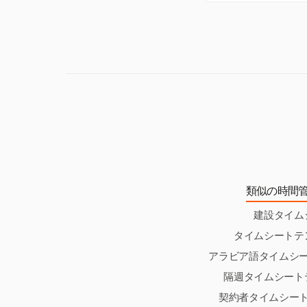
アンスと給与の正
コンプライアンス
期間記録を保持す
正確性とコンプラ
類似の時間
建設タイム
タイムシートテ
アラビア語タイムシ
隔週タイムシート
契約者タイムシー