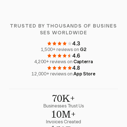
TRUSTED BY THOUSANDS OF BUSINES
SES WORLDWIDE
4.3
1,500+ reviews on
G2
4.6
4,200+ reviews on
Capterra
4.8
12,000+ reviews on
App Store
70K+
Businesses Trust Us
10M+
Invoices Created