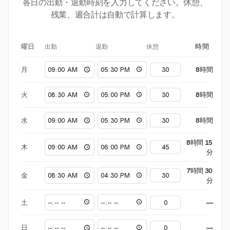
各日の出勤・退勤時刻を入力してください。休憩、
残業、週合計は自動で計算します。
出勤
退勤
休憩
曜日
時間
月
8時間
火
8時間
水
8時間
8時間 15
木
分
7時間 30
金
分
土
—
日
—