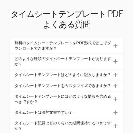
タイムシートテンプレート PDF
よくある質問
無料のタイムシートテンプレートをPDF形式でどこでダ
ウンロードできますか？
Harvestから無料のタイムシートテンプレートをPDF
どのような種類のタイムシートテンプレートがあります
形式でダウンロードできます。これらのテンプレー
か？
トは、日次、週次、または隔週の追跡ニーズに合わ
タイムシートテンプレートは、日次、週次、隔週、
タイムシートテンプレートはどのように記入しますか？
せてカスタマイズ可能です。
月次など、さまざまな形式で提供されています。こ
タイムシートテンプレートを記入するには、開始時
れらのテンプレートは、異なる追跡ニーズに対応
タイムシートテンプレートをカスタマイズできますか？
間と終了時間、休憩、総労働時間を正確に記録しま
し、正確な時間管理を確保します。
はい、タイムシートテンプレートは特定の業界要件
す。従業員情報や承認署名など、すべての必要な詳
タイムシートテンプレートにはどのような情報を含める
に合わせてカスタマイズできます。Harvestは、さま
べきですか？
細を含めることが重要です。
ざまな追跡ニーズに合わせて調整可能な柔軟なテン
包括的なタイムシートテンプレートには、従業員の
タイムシートは法的文書ですか？
プレートを提供します。
詳細、日付範囲、開始/終了時間、総労働時間、残
はい、タイムシートは法的文書と見なされることが
業、休憩、承認署名を含めるべきです。これによ
タイムシート記録はどのくらいの期間保持するべきです
あります。特に給与管理や労働法の遵守に使用され
か？
り、遵守と正確な給与処理が確保されます。