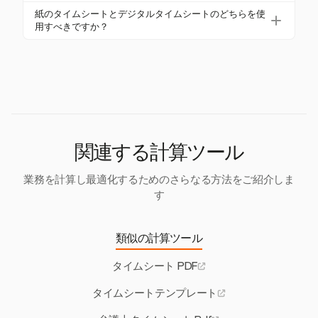
る場合、時間を正確に追跡し、管轄区域の要件に
タイムシート記録は、管轄区域の要件に従って保持
紙のタイムシートとデジタルタイムシートのどちらを使
従って保持する必要があります。
する必要があります。例えば、ニューヨークでは6年
用すべきですか？
間、カリフォルニアでは3年間保持する必要がありま
紙のタイムシートは伝統的ですが、Harvestのような
す。労働法を遵守するために重要です。
デジタルシステムは正確性と遵守を向上させます。
ワンクリックタイマーや詳細なレポートなどの機能
を提供し、時間管理を効率化します。
関連する計算ツール
業務を計算し最適化するためのさらなる方法をご紹介しま
す
類似の計算ツール
タイムシート PDF
タイムシートテンプレート