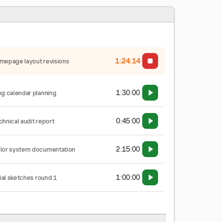
1:24:15
mepage layout revisions
1:30:00
og calendar planning
0:45:00
chnical audit report
2:15:00
lor system documentation
1:00:00
tial sketches round 1