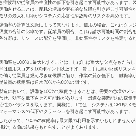
き症候群や従業員の生産性の低下を引き起こす可能性があります。
稼働させることは、摩耗の増加や潜在的な故障を引き起こす可能性があ
モリの最大利用率がシステムの応答性や故障のリスクを高めます。
稼働率の計算は文脈によって異なります。信用の場合、これはクレ
限度の合計の比率です。従業員の場合、これは請求可能時間の割合
各分野は、リソースの配分を評価し、非効率性やリスクを特定する
稼働率を100%に最大化することは、しばしば重大な欠点をもたらし
率は信用スコアを100ポイント以上下げ、貸し手に高い財務リスク
で働く従業員は燃え尽き症候群に陥り、作業の質が低下し、離職率
従業員の稼働率は通常70%から80%の間です。
製造において、設備を100%で稼働させることは、需要の急増やメ
わせ、効率を低下させる可能性があります。最適な製造能力の稼働率は
応性のバランスを取ります。同様に、ITでは、システムをCPUやメ
フォーマンスの低下やクラッシュを引き起こす可能性があります。
したがって、100%の稼働率は最大限の利用を示すかもしれません
相殺する負の結果をもたらすことがよくあります。