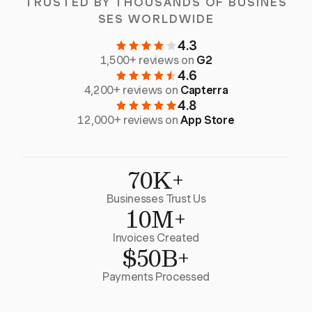
TRUSTED BY THOUSANDS OF BUSINES
SES WORLDWIDE
4.3
1,500+ reviews on
G2
4.6
4,200+ reviews on
Capterra
4.8
12,000+ reviews on
App Store
70K+
Businesses Trust Us
10M+
Invoices Created
$50B+
Payments Processed