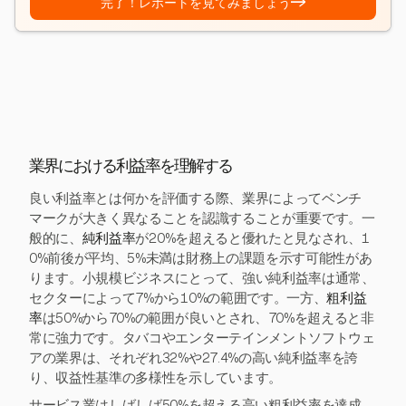
→
完了！レポートを見てみましょう
業界における利益率を理解する
良い利益率とは何かを評価する際、業界によってベンチ
マークが大きく異なることを認識することが重要です。一
般的に、
純利益率
が20%を超えると優れたと見なされ、1
0%前後が平均、5%未満は財務上の課題を示す可能性があ
ります。小規模ビジネスにとって、強い純利益率は通常、
セクターによって7%から10%の範囲です。一方、
粗利益
率
は50%から70%の範囲が良いとされ、70%を超えると非
常に強力です。タバコやエンターテインメントソフトウェ
アの業界は、それぞれ32%や27.4%の高い純利益率を誇
り、収益性基準の多様性を示しています。
サービス業はしばしば50%を超える高い粗利益率を達成