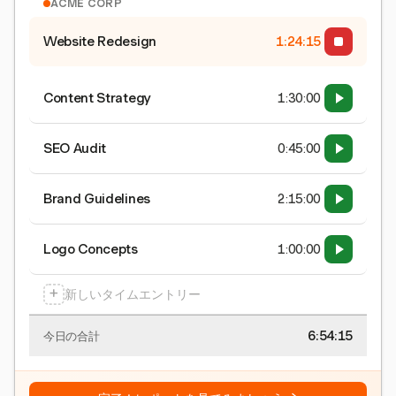
ACME CORP
Website Redesign
1:24:15
Content Strategy
1:30:00
SEO Audit
0:45:00
Brand Guidelines
2:15:00
Logo Concepts
1:00:00
+
新しいタイムエントリー
6:54:15
今日の合計