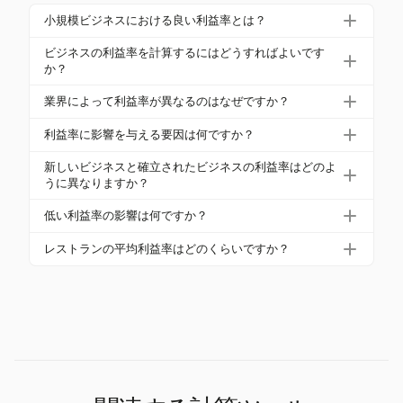
小規模ビジネスにおける良い利益率とは？
小規模ビジネスにおける良い純利益率は通常7%から
ビジネスの利益率を計算するにはどうすればよいです
10%の範囲ですが、業界によって異なることがあり
か？
ます。これらの利益率を監視することは、財務の健
純利益率を計算するには、純利益を総収入で割り、1
業界によって利益率が異なるのはなぜですか？
全性を評価するのに役立ちます。
00を掛けます。粗利益率の場合は、総収入から売上
利益率は、運営コスト、市場状況、提供価値の違い
原価（COGS）を引き、総収入で割り、100を掛けま
利益率に影響を与える要因は何ですか？
によって異なります。例えば、ソフトウェア会社は
す。
運営効率、市場状況、経済動向などの要因が利益率
自動車産業に比べて生産コストが低いため、通常は
新しいビジネスと確立されたビジネスの利益率はどのよ
に影響を与えます。高い運営コストは利益率を圧迫
うに異なりますか？
高い利益率を持っています。
し、低いコストは利益率を向上させることができま
新しいビジネスはスタートアップコストのために利
低い利益率の影響は何ですか？
す。
益率が低い場合がありますが、確立されたビジネス
低い利益率は財務上の課題を示す可能性があり、コ
はブランド認知度や規模の経済により高い利益率を
レストランの平均利益率はどのくらいですか？
スト管理や価格戦略の調整が必要です。競争力を維
享受することが多いです。
レストランは通常、平均して5.69%の控えめな純利益
持するために、ビジネスは革新と最適化が重要で
率を持っています。フルサービスのレストランは平
す。
均2.8%、ファーストフードレストランは約4%を達成
しています。