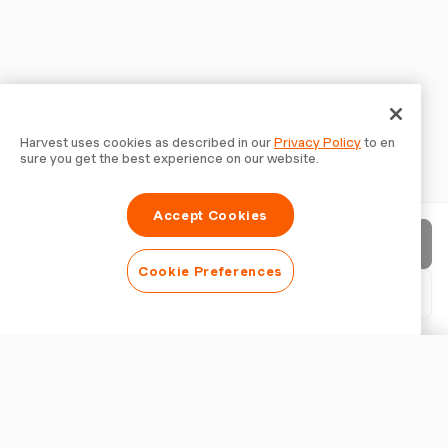
Harvest uses cookies as described in our
Privacy Policy
to en
sure you get the best experience on our website.
Accept Cookies
クライアントに送信
Cookie Preferences
契約をダウンロード（PDF）
契約をカスタマイズ