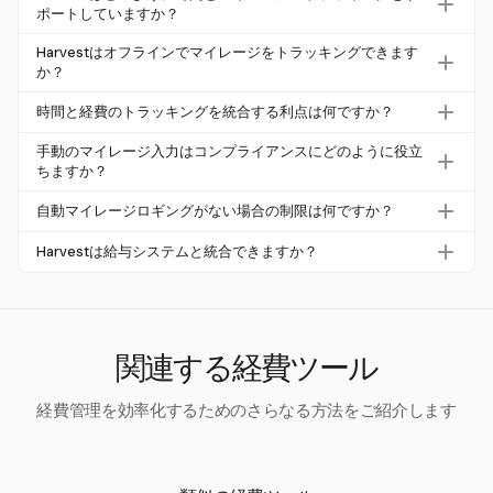
払い戻し、税法の遵守、運営コストの最適化を確保するた
ポートしていますか？
めに重要です。手動トラッキングはエラーを引き起こすこ
Harvestは、ユーザーがデータを手動で入力し、特定のプ
Harvestはオフラインでマイレージをトラッキングできます
とが多く、調査によると88%のスプレッドシートに不正確
ロジェクトにリンクできるようにすることで、時間とマイ
か？
さが含まれており、過大な経費が発生する可能性がありま
レージのトラッキングをサポートします。このプロジェク
はい、Harvestのモバイルアプリはオフラインでのトラッ
す。
時間と経費のトラッキングを統合する利点は何ですか？
トベースのセグメンテーションにより、マイレージトラッ
キング機能を提供しています。これにより、信号が弱い地
キングが正確で特定のタスクに関連するものとなり、経費
時間と経費のトラッキングを統合することで、企業は払い
域でも時間とマイレージのデータがキャプチャされ、リ
手動のマイレージ入力はコンプライアンスにどのように役立
管理と払い戻しがスムーズになります。
戻しプロセスを効率化し、管理負担を軽減できます。すべ
ちますか？
モートで作業するチームにとって信頼できるツールとなり
ての業務関連経費が正確に記録され、請求されることを保
ます。
手動入力はより多くの努力を要しますが、企業がデータを
自動マイレージロギングがない場合の制限は何ですか？
証し、エラーや払い戻しに関する争いを最小限に抑えま
管理し、正確で関連性のあるマイレージのみを記録するこ
す。
自動マイレージロギングがない場合、ユーザーはマイレー
とを可能にします。これにより、IRSやその他の規制要件
Harvestは給与システムと統合できますか？
ジデータを手動で入力する必要があり、時間がかかること
に準拠し、正確で検証可能な記録を提供するのに役立ちま
Harvestは時間と経費のトラッキングを統合し、給与シス
があります。しかし、これによりデータの正確性と管理が
す。
テムと連携して運営を効率化できます。この統合により、
向上し、すべてのエントリが正しいことを確認し、会社の
給与処理のエラーを減らし、従業員への迅速な支払いを保
ポリシーに準拠することができます。
証します。
関連する経費ツール
経費管理を効率化するためのさらなる方法をご紹介します