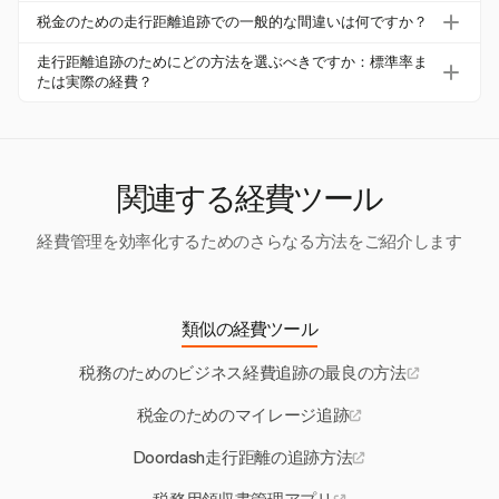
す。
Harvestは、マイルあたりの料金で走行距離経費カテゴリ
るために推奨されます。企業は大幅なコスト削減と生産性
税金のための走行距離追跡での一般的な間違いは何ですか？
を作成することで、ユーザーが手動で走行距離経費を追跡
の向上を報告しています。
一般的な間違いには、タイムリーなログの記録、控除対象
できるようにし、プロジェクトベースの経費管理を支援し
走行距離追跡のためにどの方法を選ぶべきですか：標準率ま
外のマイルの含有、100%ビジネス使用の請求が含まれま
たは実際の経費？
ます。
す。問題を避けるためには、正確でコンテンポラリーな記
標準走行距離率法はシンプルで、走行距離ログのみが必要
録を維持することが重要です。
ですが、実際の経費法はすべての車両関連コストの追跡を
含みます。特定のニーズと車両の使用に基づいて選択して
ください。
関連する経費ツール
経費管理を効率化するためのさらなる方法をご紹介します
類似の経費ツール
税務のためのビジネス経費追跡の最良の方法
税金のためのマイレージ追跡
Doordash走行距離の追跡方法