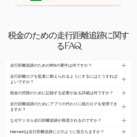
税金のための走行距離追跡に関す
るFAQ
走行距離追跡のためのIRSの要件は何ですか？
IRSは、走行距離ログに日付、出発地と目的地、ビジネス
走行距離ログを監査に耐えられるようにするにはどうすれば
の目的、総走行距離を含めることを要求しています。ログ
よいですか？
はコンテンポラリーに記録され、コンプライアンスを確保
走行距離ログを監査に耐えられるようにするためには、詳
税金の控除のために記録する必要がある詳細は何ですか？
する必要があります。
細をコンテンポラリーに記録し、完全かつ一貫した記録を
税金の控除のためには、各旅行の日付、出発地と目的地、
維持し、推定を避けることが重要です。自動化ツールは精
走行距離追跡のためにアプリの代わりに紙のログを使用でき
ビジネスの目的、総走行距離を記録する必要があります。
ますか？
度と監査の防御力を向上させることができます。
年間のオドメーターの読み取りも推奨されます。
はい、紙のログを使用できますが、完全かつ一貫している
なぜデジタル走行距離追跡が推奨されるのですか？
必要があります。自動化されたアプリは、精度と使いやす
デジタル走行距離追跡は、正確なGPSデータを提供し、
さのために推奨されており、手動入力エラーを減らしま
Harvestは走行距離追跡にどのように役立ちますか？
エラーを減らし、監査の防御力を向上させ、時間を節約す