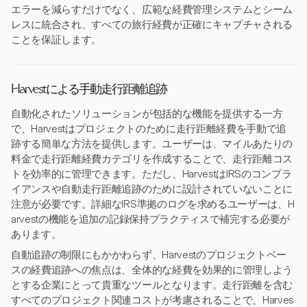
エラーを減らすだけでなく、広範な経費管理システムとシーム
レスに統合され、すべての旅行経費が正確にキャプチャされる
ことを保証します。
Harvestによる手動走行距離追跡
自動化されたソリューションが包括的な機能を提供する一方
で、Harvestはプロジェクトのために走行距離経費を手動で追
跡する簡単な方法を提供します。ユーザーは、マイルあたりの
料金で走行距離経費カテゴリを作成することで、走行距離コス
トを効率的に管理できます。ただし、HarvestはIRSのコンプラ
イアンスや自動走行距離追跡のために設計されていないことに
注意が必要です。詳細なIRS準拠のログを求めるユーザーは、H
arvestの機能を追加の記録保持プラクティスで補完する必要が
あります。
自動追跡の制限にもかかわらず、Harvestのプロジェクトベー
スの経費追跡への焦点は、全体的な経費を効果的に管理しよう
とする企業にとって貴重なツールとなります。走行距離を含む
すべてのプロジェクト関連コストが考慮されることで、Harves