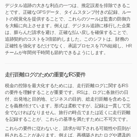
デジタル追跡の大きな利点の一つは、推定誤差を排除できるこ
とです。正確なGPSデータ、タイムスタンプ付きの記録、ルー
トの視覚化を提供することで、これらのツールは監査の防御力
を大幅に向上させます。例えば、デジタル追跡に移行した企業
は、膨らんだ請求を避け、正確な払い戻しを確保することで、
追跡契約のコストを3倍節約しました。このシフトは、財務の
正確性を強化するだけでなく、承認プロセスを70%短縮し、HR
チームが年間何千時間も節約できるようにします。
走行距離ログのための重要なIRS要件
税金の控除を最大化するためには、走行距離ログに関するIRS
の要件を理解することが重要です。IRSは、ログに各旅行の日
付、出発地と目的地、ビジネスの目的、総走行距離を含めるこ
とを義務付けています。形式は柔軟ですが、記録は一貫して完
全でなければなりません。旅行の時点でまたは近くに走行距離
を記録することが、これらの基準を満たすために不可欠です。
これらの要件に従わないと、請求が却下される可能性や罰則が
科されることがあります。例えば、再構築されたログや遡及的