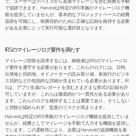
で、ユーザーはデバイスから直接マイレージを含む経費を手動
で追跡できます。Harvestは特定のIRS準拠のマイレージログ機
能を提供していませんが、基本的なプロジェクトベースの経費
追跡を可能にし、税務目的のために正確な記録を維持する必要
がある企業にとって実行可能な選択肢となります。
IRSのマイレージログ要件を満たす
マイレージ控除を請求するには、納税者はIRSのマイレージロ
グ要件を遵守する必要があります。これらのログには、日時、
出発地と目的地、オドメーターの読み取り値、各旅行のビジネ
ス目的などの包括的な詳細が含まれている必要があります。IR
Sは、アプリ生成のレポートを含むさまざまな形式の記録を許
可していますが、これらは徹底的かつ一貫性がある必要があり
ます。これらのログを維持することは重要であり、そうしない
と控除が認められず、監査のリスクが高まります。
Harvestは特定のIRS準拠のマイレージログ機能を提供していま
せんが、経費としてマイレージを手動で入力する機能を提供し
ています。この柔軟性により、企業はHarvestの追跡機能を基