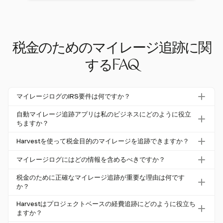
税金のためのマイレージ追跡に関
するFAQ
マイレージログのIRS要件は何ですか？
IRSは、マイレージログに日時、出発地と目的地、オド
自動マイレージ追跡アプリは私のビジネスにどのように役立
メーターの読み取り値、各旅行のビジネス目的を含めるこ
ちますか？
とを要求しています。これらのログは少なくとも3年間保
自動マイレージ追跡アプリは、手動入力エラーを排除し、
Harvestを使って税金目的のマイレージを追跡できますか？
持する必要がありますが、多くの人は監査保護のために7
正確で監査対応の記録を提供することで、企業の時間を大
年間の保持を推奨しています。
はい、Harvestではモバイルアプリを使用してマイレージ
幅に節約できます。ドライバーは年間平均42時間を節約
マイレージログにはどの情報を含めるべきですか？
経費を手動で追跡できます。IRSに準拠したマイレージロ
でき、戦略的なタスクにより集中できるようになります。
包括的なマイレージログには、日付、出発地と目的地、オ
グは提供されていませんが、他のプロジェクトベースのコ
税金のために正確なマイレージ追跡が重要な理由は何です
ドメーターの読み取り、走行距離、各旅行のビジネス目的
か？
ストと一緒にマイレージを記録することができます。
を含めるべきです。通行料や駐車料金の領収書を保管する
正確なマイレージ追跡は、税控除を最大化し、コンプライ
Harvestはプロジェクトベースの経費追跡にどのように役立ち
ことも推奨されます。
アンスを確保するために重要です。多くの小規模企業の
ますか？
オーナーは、マイレージを15-20%過小報告しており、こ