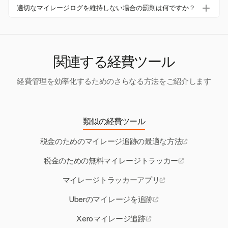
Harvestは、企業がマイレージを含むさまざまな経費を手
適切なマイレージログを維持しない場合の罰則は何ですか？
れにより年間数千ドルの控除を失う可能性があります。
動で追跡できるようにします。この機能は、プロジェクト
正確なマイレージログを維持しないと、控除が認められ
ベースの経費の正確な記録を維持し、コンプライアンスや
ず、重大な罰金や監査の可能性が生じます。不正確なログ
財務計画に役立ちます。
は、払い戻しが課税対象になる結果を招くことがありま
す。
関連する経費ツール
経費管理を効率化するためのさらなる方法をご紹介します
類似の経費ツール
税金のためのマイレージ追跡の最適な方法
税金のための無料マイレージトラッカー
マイレージトラッカーアプリ
Uberのマイレージを追跡
Xeroマイレージ追跡