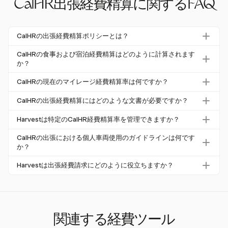
CalHR出張経費精算に関するFAQ
CalHRの出張経費精算ポリシーとは？
CalHRの出張経費精算ポリシーは、カリフォルニア州の公
CalHRの食事および宿泊経費精算はどのように計算されます
務員の出張経費を精算するための手続きと料金を概説して
か？
います。これには、食事および宿泊に関する連邦基準料金
CalHRは、食事および宿泊経費精算の計算に米国一般サー
CalHRの現在のマイレージ経費精算率は何ですか？
の採用や、2025年および2026年に施行されるマイレージ
ビス局（GSA）の料金を使用します。従業員は、旅行の
料金の引き上げが含まれます。
2025年1月1日から、個人車両使用のマイレージ経費精算
初日と最終日にM&IE料金の最大75％を受け取ることがで
CalHRの出張経費精算にはどのような文書が必要ですか？
率は1マイルあたり70セントに増加し、2026年には1マイ
き、以前の計算が簡素化されます。
従業員は、許可された料金までの食事を除き、すべての経
ルあたり72.5セントに増加します。これらの料金は、州の
Harvestは特定のCalHR経費精算率を管理できますか？
費の領収書を保持する必要があります。宿泊費の請求には
業務における個人車両の運用に関連するコストを反映して
Harvestは特定のCalHR経費精算率を管理することはでき
有効な領収書が必要であり、すべての文書は監査の可能性
CalHRの出張における個人車両使用のガイドラインは何です
います。
ませんが、ユーザーが経費をカテゴリー別に効果的に追跡
か？
に備えて利用可能でなければなりません。
し、文書化することを可能にします。これは正確な経費精
CalHRは、従業員が個人車両を使用するために事前の承認
Harvestは出張経費請求にどのように役立ちますか？
算請求にとって重要です。
を取得することを要求しています。経費精算率はカリフォ
Harvestは、ユーザーが領収書の画像やPDFをアップロー
ルニア州労働法に準拠し、必要な経費の全額をカバーしま
ドできるようにすることで、すべての必要な文書が整理さ
す。
れ、経費請求や監査のためにすぐに利用可能であることを
保証します。
関連する経費ツール