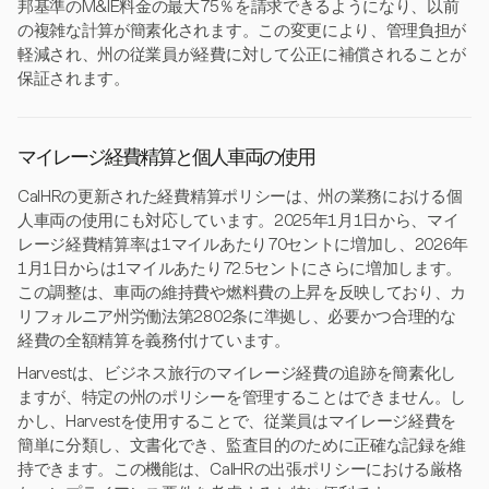
邦基準のM&IE料金の最大75％を請求できるようになり、以前
の複雑な計算が簡素化されます。この変更により、管理負担が
軽減され、州の従業員が経費に対して公正に補償されることが
保証されます。
マイレージ経費精算と個人車両の使用
CalHRの更新された経費精算ポリシーは、州の業務における個
人車両の使用にも対応しています。2025年1月1日から、マイ
レージ経費精算率は1マイルあたり70セントに増加し、2026年
1月1日からは1マイルあたり72.5セントにさらに増加します。
この調整は、車両の維持費や燃料費の上昇を反映しており、カ
リフォルニア州労働法第2802条に準拠し、必要かつ合理的な
経費の全額精算を義務付けています。
Harvestは、ビジネス旅行のマイレージ経費の追跡を簡素化し
ますが、特定の州のポリシーを管理することはできません。し
かし、Harvestを使用することで、従業員はマイレージ経費を
簡単に分類し、文書化でき、監査目的のために正確な記録を維
持できます。この機能は、CalHRの出張ポリシーにおける厳格