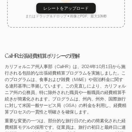
レシートをアップロード
またはドラッグ＆ドロップ • 画像とPDF、最大10MB
CalHR出張経費精算ポリシーの理解
カリフォルニア州人事部（CalHR）は、2024年10月1日から施
行される包括的な出張経費精算プログラムを実施しました。こ
のプログラムは、食事および雑費（M&IE）や宿泊料金に関す
る連邦基準に準拠しています。この見直しにより、カリフォル
ニア州の公務員、特に除外された職員や一般職員の経費精算手
続きが簡素化されます。プログラムは、州内、州外、国際旅行
に対して米国一般サービス局（GSA）の料金を利用し、経費精
算プロセスの一貫性と明確さを確保します。
重要な変更の一つは、部分的な旅行日のための簡素化された経
費精算モデルの採用です。従業員は、旅行の初日と最終日に連