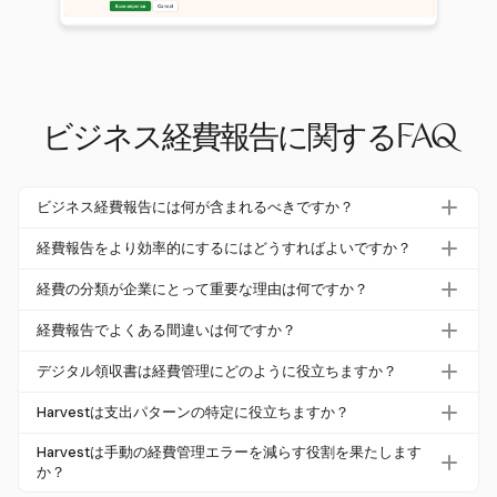
ビジネス経費報告に関するFAQ
ビジネス経費報告には何が含まれるべきですか？
ビジネス経費報告には、各経費の日時、金額、ベンダー、
経費報告をより効率的にするにはどうすればよいですか？
ビジネス目的が含まれるべきです。詳細な文書は、遵守と
Harvestのようなデジタルツールを使用することで、経費
財務の正確性を確保するのに役立ちます。
経費の分類が企業にとって重要な理由は何ですか？
報告を簡素化できます。デジタル領収書のアップロードや
経費の分類は、企業が支出を正確に追跡し、財務計画のた
カスタム分類などの機能を活用することで、エラーや管理
経費報告でよくある間違いは何ですか？
めの洞察を得るのに役立ちます。Harvestはカスタムカテ
時間を削減できます。
よくある間違いには、領収書の紛失、不正確な分類、個人
ゴリを許可し、データの整理と分析を支援します。
デジタル領収書は経費管理にどのように役立ちますか？
経費とビジネス経費の混同が含まれます。Harvestは、デ
デジタル領収書は、書類の紛失リスクを減らし、報告プロ
ジタル領収書のアップロードと明確な分類を可能にするこ
Harvestは支出パターンの特定に役立ちますか？
セスを効率化します。Harvestは、ユーザーが経費報告に
とで、これらの問題を軽減します。
はい、Harvestはフィルタリングやエクスポートが可能な
領収書の画像を直接アップロードできるようにすること
Harvestは手動の経費管理エラーを減らす役割を果たします
詳細な経費報告を提供し、企業が支出パターンを特定し、
か？
で、これをサポートします。
分析するのを助け、より良いコスト管理戦略を実現しま