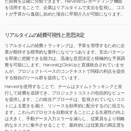
た経費を正確に分類できます。Harvestのレポーティング機能
を活用することで、企業はリアルタイムで支出を監視し、コス
トが予算から逸脱し始めた場合に早期介入が可能になります。
リアルタイムの経費可視性と意思決定
リアルタイムの経費トラッキングは、予算を管理するために企
業が期待する標準的な要件になりつつあります。支出パターン
を即座に把握できる能力は、迅速な意思決定と積極的な予算調
整を可能にします。HarvestはClickUpと直接統合されていませ
んが、プロジェクトベースのコンテキストで同様の利点を提供
する独自のツール群を提供しています。
Harvestを使用することで、チームはタイムトラッキングと並
行して経費を追跡でき、プロジェクトコストの包括的なビュー
を提供します。この統合アプローチは、監視されていないコス
トによる驚きを避け、リソースを効率的に配分するのに役立ち
ます。これらのプロセスを自動化することによる生産性の向上
は大きく、手動データ入力エラーを減らし、従業員をより戦略
的なタスクに集中させることで、最終的には従業員の満足度を