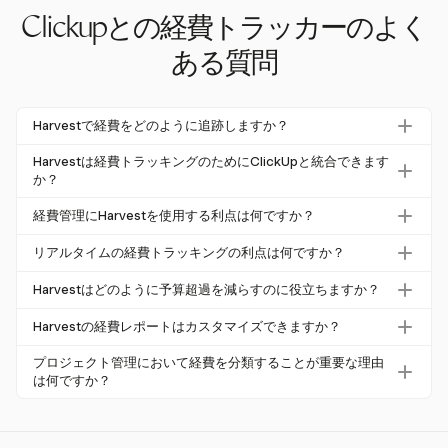
Clickupとの経費トラッカーのよく
ある質問
Harvestで経費をどのように追跡しますか？
Harvestで経費を追跡するには、プロジェクト予算を設定
Harvestは経費トラッキングのためにClickUpと統合できます
し、カスタム経費カテゴリを作成します。リアルタイムで
か？
経費を入力し、特定のプロジェクトやタスクに合わせて正
Harvestは経費トラッキングのためにClickUpと直接統合さ
経費管理にHarvestを使用する利点は何ですか？
確な財務トラッキングを行います。
れていません。しかし、詳細なレポートとリアルタイムト
Harvestを経費管理に使用することで、カスタマイズ可能
ラッキングを提供する包括的な経費トラッキングシステム
リアルタイムの経費トラッキングの利点は何ですか？
なレポート、リアルタイムトラッキング、タイムトラッキ
を提供しています。
リアルタイムの経費追跡により、支出の即時可視化が可能
ングとの統合が可能になります。これらの機能は、予算超
Harvestはどのように予算超過を減らすのに役立ちますか？
になり、企業は予算の調整を積極的に行うことができま
過を防ぎ、財務監視を改善します。
経費追跡を自動化し、詳細でカスタマイズ可能なレポート
す。これは、予算超過を避け、プロジェクトの収益性を確
Harvestの経費レポートはカスタマイズできますか？
を提供することで、Harvestは企業がリアルタイムで予算
保するために不可欠です。
はい、Harvestでは、プロジェクトの予算や予測に合わせ
を監視・調整できるようにし、予算超過を最大28%削減し
プロジェクト管理において経費を分類することが重要な理由
てカスタマイズ可能な詳細な経費レポートを生成できま
は何ですか？
ます。
す。これにより、正確な追跡と財務監視が可能になりま
経費を分類することは、正確な追跡と財務報告にとって重
す。
要です。これにより、予算配分の監視、コスト超過の特