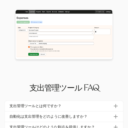
支出管理ツール FAQ
支出管理ツールとは何ですか？
支出管理ツールは、組織が支出を追跡、管理、最適化する
自動化は支出管理をどのように改善しますか？
のを助けるために設計されたソフトウェアです。調達、経
支出管理における自動化は手動プロセスを減少させ、最大
費報告、予算分析などのプロセスを自動化し、財務効率と
支出管理ツールはどのような利点を提供しますか？