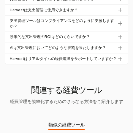
20%の即時コスト削減を実現します。また、調達プロセス
コンプライアンスを向上させます。
支出管理ツールは、支出の可視性を向上させ、コンプライ
を迅速化し、手動データ入力に関連するエラーを減少させ
Harvestは支出管理に使用できますか？
アンスを改善し、重要なコスト削減を実現します。高パ
ることで効率を向上させます。
Harvestは基本的な経費追跡が必要な中小企業に最適で
フォーマンスの企業は、効果的な支出管理の実践を使用し
支出管理ツールはコンプライアンスをどのように支援します
す。完全な支出管理機能は提供していませんが、プロジェ
か？
て総支出を最大5.8%削減できます。
クトやカテゴリごとに経費を追跡するための基本的なツー
これらのツールは詳細な監査証跡を提供し、すべての支出
効果的な支出管理のROIはどのくらいですか？
ルを提供します。
が内部ポリシーおよび外部規制に従っていることを保証
効果的な支出管理は10:1の投資収益率を提供でき、これに
し、非遵守のリスクを減少させ、財務監視を強化します。
AIは支出管理においてどのような役割を果たしますか？
より支出した1ドルが支出の最適化と無駄の削減により10
AIは支出管理を強化し、分析や支出パターンの予測を自動
ドルの節約につながる可能性があります。
Harvestはリアルタイムの経費追跡をサポートしていますか？
化することで、企業が支出を積極的に最適化し、戦略的目
Harvestはユーザーが日付、プロジェクト、カテゴリごと
標に合わせることを可能にします。
に経費を追跡できるようにしますが、統合システム全体で
のリアルタイムの経費追跡は提供していません。
関連する経費ツール
経費管理を効率化するためのさらなる方法をご紹介します
類似の経費ツール