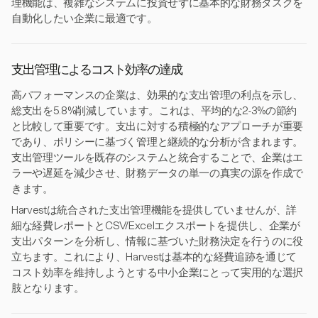
理機能は、複雑なシステムに投資せずに基本的な財務タスクを
自動化したい企業に最適です。
支出管理によるコスト効率の達成
高パフォーマンスの企業は、効果的な支出管理の利点を示し、
総支出を5.8%削減しています。これは、平均的な2-3%の節約
と比較して重要です。支出に対する積極的なアプローチが重要
であり、ポリシーに基づく管理と継続的な分析が含まれます。
支出管理ツールを既存のシステムと統合することで、企業はエ
ラーや遅延を減少させ、財務データの単一の真実の源を作成で
きます。
Harvestは統合された支出管理機能を提供していませんが、詳
細な経費レポートとCSV/Excelエクスポートを提供し、企業が
支出パターンを分析し、情報に基づいた財務決定を行うのに役
立ちます。これにより、Harvestは基本的な経費追跡を通じて
コスト効率を維持しようとする中小企業にとって実用的な選択
肢となります。