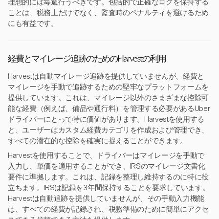
理想的には毎週行うべきです。包括的で正確なログを保持する
ことは、税務上だけでなく、監査時のペナルティを避けるため
にも有益です。
経費とマイレージ追跡のためのHarvestの利用
Harvestは自動マイレージ追跡を提供していませんが、経費と
マイレージを手動で追跡するための堅牢なプラットフォームを
提供しています。これは、マイレージ以外のさまざまな控除可
能な経費（例えば、備品や通行料）を管理する必要があるUber
ドライバーにとって特に価値があります。Harvestを使用する
と、ユーザーはカスタム経費カテゴリを作成および管理でき、
すべての潜在的な控除を確実に捉えることができます。
Harvestを使用することで、ドライバーはマイレージを手動で
入力し、単価を適用することができ、IRSのマイレージ文書化
要件に準拠します。これは、記録を整理し維持するのに特に役
立ちます。IRSは記録を3年間保持することを要求しています。
Harvestは自動追跡を提供していませんが、その手動入力機能
は、すべての経費が記録され、税務準備のために簡単にアクセ