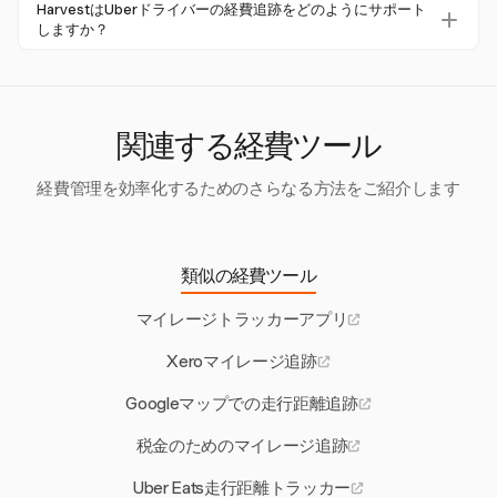
Uberドライバーは、標準マイレージレートまたは実際の
HarvestはUberドライバーの経費追跡をどのようにサポート
る必要があります。
経費方法のいずれかを選択できます。ただし、最初の年に
しますか？
標準レートを使用した場合、実際の経費に切り替えること
Harvestは、ドライバーがさまざまな控除可能な経費のた
は可能ですが、その逆は許可されていません。
めにカスタムカテゴリを作成できるようにすることで、経
費追跡をサポートします。これにより、正確な記録を整理
し維持し、税務準備を簡素化します。
関連する経費ツール
経費管理を効率化するためのさらなる方法をご紹介します
類似の経費ツール
マイレージトラッカーアプリ
Xeroマイレージ追跡
Googleマップでの走行距離追跡
税金のためのマイレージ追跡
Uber Eats走行距離トラッカー