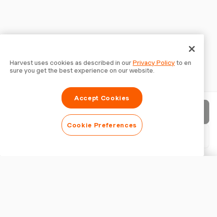
Harvest uses cookies as described in our
Privacy Policy
to en
sure you get the best experience on our website.
Accept Cookies
請求書を送信
Cookie Preferences
PDFをダウンロード
請求書をカスタマイズ
外観