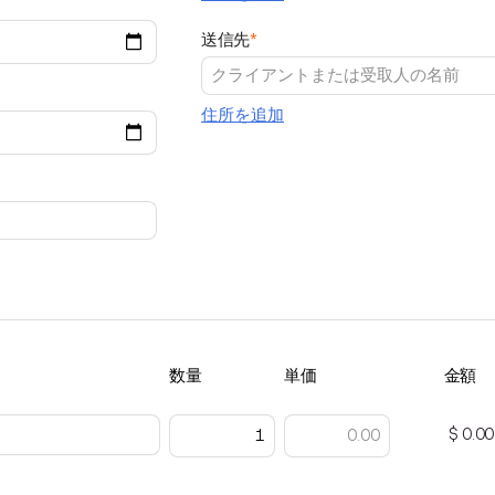
送信先
*
住所を追加
数量
単価
金額
$ 0.00