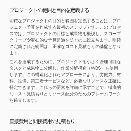
プロジェクトの範囲と目的を定義する
明確なプロジェクトの目的と範囲を定義することは、プロ
ジェクト予算を作成する最初のステップです。このプロセ
スでは、プロジェクトの目標と成果物を概説し、スコープ
クリープや潜在的な予算超過を防ぐのに役立ちます。明確
に定義された範囲は、正確なコスト見積もりの基盤となり
ます。
これを達成するために、プロジェクトを小さく管理可能な
タスクと成果物に分解し、作業分解構造（WBS）を使用
します。この構造化されたアプローチにより、労働力、材
料、設備、第三者サービスなど、必要なリソースを正確に
特定できます。これらの要素を詳細に示すことで、徹底的
なコスト見積もりとリソース配分のためのフレームワーク
を確立します。
直接費用と間接費用の見積もり