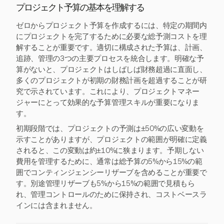
プロジェクト予算の基本を理解する
ゼロからプロジェクト予算を作成するには、特定の期間内
にプロジェクトを完了するために必要な総予測コストを理
解することが重要です。適切に構成された予算は、計画、
追跡、管理の3つの主要プロセスを統合します。明確な予
算がないと、プロジェクトはしばしば財務超過に直面し、
多くのプロジェクトが初期の財務計画を超過することが研
究で示されています。これにより、プロジェクトマネー
ジャーにとって効果的な予算管理スキルが重要になりま
す。
初期段階では、プロジェクトの予測は±50%の広い変動を
示すことがありますが、プロジェクトの範囲が明確に定義
されると、この変動は約±10%に狭まります。予期しない
費用を管理するために、通常は総予算の5%から15%の範
囲でコンティンジェンシーリザーブを含めることが重要で
す。別途管理リザーブも5%から15%の範囲で見積もら
れ、管理コントロールのために保持され、コストベースラ
インには含まれません。