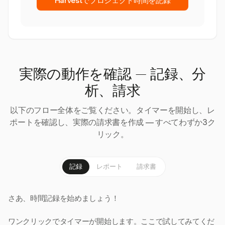
Harvestでプロジェクト時間を記録
実際の動作を確認 — 記録、分
析、請求
以下のフロー全体をご覧ください。タイマーを開始し、レ
ポートを確認し、実際の請求書を作成 — すべてわずか3ク
リック。
記録
レポート
請求書
さあ、時間記録を始めましょう！
ワンクリックでタイマーが開始します。ここで試してみてくだ