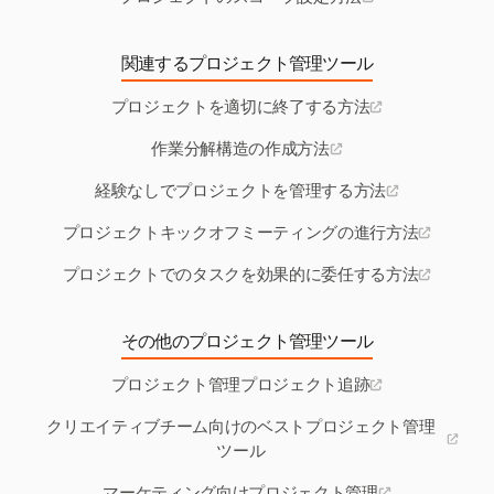
関連するプロジェクト管理ツール
プロジェクトを適切に終了する方法
作業分解構造の作成方法
経験なしでプロジェクトを管理する方法
プロジェクトキックオフミーティングの進行方法
プロジェクトでのタスクを効果的に委任する方法
その他のプロジェクト管理ツール
プロジェクト管理プロジェクト追跡
クリエイティブチーム向けのベストプロジェクト管理
ツール
マーケティング向けプロジェクト管理