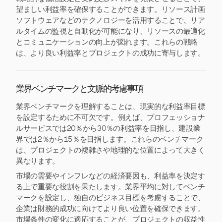
望ましい利益率を確保することができます。リソース計画
ソフトウェアなどのテクノロジーを活用することで、リア
ルタイムの監視と自動化が可能になり、リソースの最適化
とコミュニケーションの向上が図れます。これらの戦略
は、より良い利益率とプロジェクトの成功に寄与します。
業界ベンチマークと文脈的考慮事項
業界ベンチマークを理解することは、現実的な利益率目標
を設定するために不可欠です。例えば、プロフェッショナ
ルサービスでは20％から30％の利益率を目指し、建設業
界では2％から15％を目指します。これらのベンチマーク
は、プロジェクトの複雑さや地理的な位置によって大きく
異なります。
市場の需要やインフレなどの経済要因も、利益率を決定す
る上で重要な役割を果たします。業界平均に対してベンチ
マークを設定し、独自のビジネス目標を考慮することで、
企業は財務的成功に向けてより良い位置を確保できます。
市場条件の変化に適応することが、プロジェクトの収益性