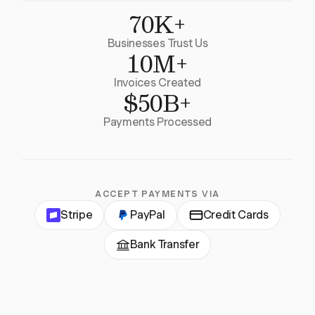
70K+
Businesses Trust Us
10M+
Invoices Created
$50B+
Payments Processed
ACCEPT PAYMENTS VIA
Stripe
PayPal
Credit Cards
Bank Transfer