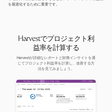
を最適化するために重要です。
Harvestでプロジェクト利
益率を計算する
Harvestが詳細なレポートと財務インサイトを通
じてプロジェクト利益率を計算し、改善する方
法を見てみましょう。