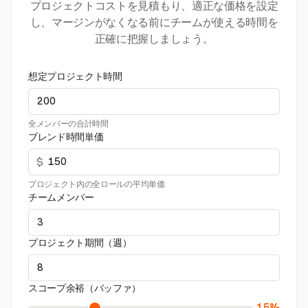
プロジェクトコストを見積もり、適正な価格を設定
し、マージンがなくなる前にチームが使える時間を
正確に把握しましょう。
想定プロジェクト時間
全メンバーの合計時間
ブレンド時間単価
$
プロジェクト内の全ロールの平均単価
チームメンバー
プロジェクト期間（週）
スコープ余裕（バッファ）
15%