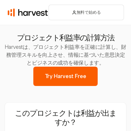
無料で始める
プロジェクト利益率の計算方法
Harvestは、プロジェクト利益率を正確に計算し、財
務管理スキルを向上させ、情報に基づいた意思決定
とビジネスの成功を確保します。
Try Harvest Free
このプロジェクトは利益が出ま
すか？