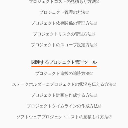
プロジェクトコストの見積もり方法
プロジェクト管理の方法
プロジェクト依存関係の管理方法
プロジェクトリスクの管理方法
プロジェクトのスコープ設定方法
関連するプロジェクト管理ツール
プロジェクト進捗の追跡方法
ステークホルダーにプロジェクトの状況を伝える方法
プロジェクト計画を作成する方法
プロジェクトタイムラインの作成方法
ソフトウェアプロジェクトコストの見積もり方法