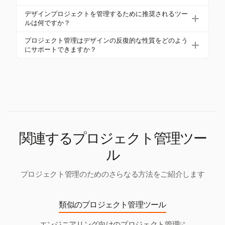
イアントとの透明なコミュニケーションを維持する
理をサポートします。これらの機能は、デザイナー
フィードバックサイクルを効果的に扱うには、
ことで、スコープの問題をさらに最小限に抑えるこ
デザインプロジェクトを管理するために推奨されるツー
がプロジェクトを効率的に管理し、クリエイティブ
フィードバックを集める前に十分に準備し、フィー
とができます。
ルは何ですか？
とビジネスの目標を予算やタイムラインを超えずに
ドバックを一箇所に集中させ、「フィードバックサ
タスク管理、コラボレーション、時間追跡を提供す
達成できるようにします。
プロジェクト管理はデザインの反復的な性質をどのよう
ンドイッチ」のような建設的な方法を使用して批評
るツールは、デザインプロジェクトを効果的に管理
にサポートできますか？
を行います。フィードバックを重要なポイントに制
するために不可欠です。これらの機能は、ワークフ
プロジェクト管理は、アジャイルのような方法論を
限し、提出期限を設定することで、プロセスを効率
ローを効率化し、デザイナーがクリエイティビティ
使用することで、デザインの反復的な性質をサポー
化できます。
に集中しながら、プロジェクトがスケジュール通り
トできます。これにより、柔軟性と継続的なフィー
に進行し、予算内に収まることを保証します。
ドバックが可能になり、デザイナーはプロジェクト
ライフサイクル全体で変更や改善を取り入れること
ができます。
関連するプロジェクト管理ツー
ル
プロジェクト管理のためのさらなる方法をご紹介します
類似のプロジェクト管理ツール
エンジニアリング向けのプロジェクト管理