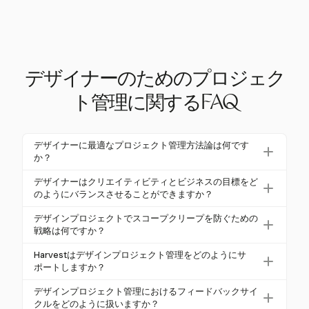
デザイナーのためのプロジェク
ト管理に関するFAQ
デザイナーに最適なプロジェクト管理方法論は何です
か？
アジャイル手法、特にスクラムやカンバンは、クリ
デザイナーはクリエイティビティとビジネスの目標をど
エイティブな作業の反復的な性質に対応できるた
のようにバランスさせることができますか？
め、デザイナーにとって非常に効果的です。アジャ
デザイナーは、クリエイティブな野心と測定可能な
デザインプロジェクトでスコープクリープを防ぐための
イルと従来の方法を組み合わせたハイブリッドアプ
ビジネス目標を調和させる統一されたビジョンを確
戦略は何ですか？
ローチも有益で、変化に適応しながら構造を維持す
立することで、クリエイティビティとビジネスの目
スコープクリープを防ぐには、最初から明確なプロ
る柔軟性を提供します。
Harvestはデザインプロジェクト管理をどのようにサ
標をバランスさせることができます。定期的なクロ
ジェクトスコープを定義し、整合性を確保するため
ポートしますか？
スファンクショナルミーティングやデータに基づく
に構造化されたキックオフミーティングを使用する
Harvestは、強力な時間追跡とプロジェクト予算管理
インサイトは、このバランスを維持するのに役立
デザインプロジェクト管理におけるフィードバックサイ
ことが重要です。変更管理プロセスを実施し、クラ
ツールを提供することで、デザインプロジェクト管
ち、両方の分野が優先されることを保証します。
クルをどのように扱いますか？