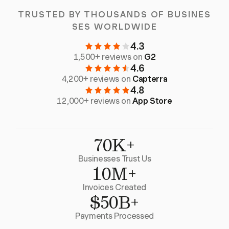
TRUSTED BY THOUSANDS OF BUSINES
SES WORLDWIDE
4.3
1,500+ reviews on
G2
4.6
4,200+ reviews on
Capterra
4.8
12,000+ reviews on
App Store
70K+
Businesses Trust Us
10M+
Invoices Created
$50B+
Payments Processed