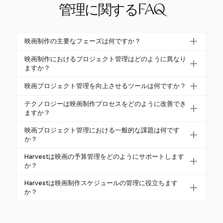
管理に関するFAQ
映画制作の主要なフェーズは何ですか？
映画制作は通常、開発、前制作、制作、後制作、配
映画制作におけるプロジェクト管理はどのように異なり
信のフェーズで構成されます。各フェーズには、脚
ますか？
本分析、予算管理、撮影、編集などの特定のタスク
映画プロジェクト管理は、芸術的ビジョンと複雑で
映画プロジェクト管理を向上させるツールは何ですか？
が含まれます。これらのフェーズを効果的に管理す
相互依存的なワークフローを強調する点で異なりま
ることが成功する映画プロジェクトにとって重要で
Harvestのようなツールは、堅牢な予算管理とスケ
す。創造性と物流、財務管理のバランスを取り、予
テクノロジーは映画制作プロセスをどのように改善でき
す。
ジューリング機能を提供することで、映画プロジェ
ますか？
算オーバーや動的なスケジューリングなどの独自の
クト管理を向上させます。これらのツールは、プロ
課題に対処する必要があります。
テクノロジーは、コラボレーションと効率を向上さ
映画プロジェクト管理における一般的な課題は何です
ジェクトが財務的および時間的に順調に進むことを
せることで映画制作を改善します。デジタルツール
か？
保証し、既存のワークフローとシームレスに統合さ
は予算とスケジュールを管理し、クラウドプラット
一般的な課題には、予算オーバー、複雑なスケ
れます。
Harvestは映画の予算管理をどのようにサポートします
フォームはリモートコラボレーションを可能にしま
ジューリング、創造的な違いの管理が含まれます。
か？
す。AIや仮想制作のような新興技術は、創造的な可能
効果的なリスク管理と予備計画が、これらの課題を
Harvestは、時間や料金で予算を設定できる機能を提
性を広げます。
Harvestは映画制作スケジュールの管理に役立ちます
軽減し、プロジェクトの成功を確保するために不可
供し、異なる制作フェーズでのコスト管理を確実に
か？
欠です。
行います。これにより、財務管理が維持され、予算
はい、Harvestのタイムトラッキングとレポートツー
オーバーを防ぐことができます。
ルは、映画制作スケジュールと予算を遵守するため