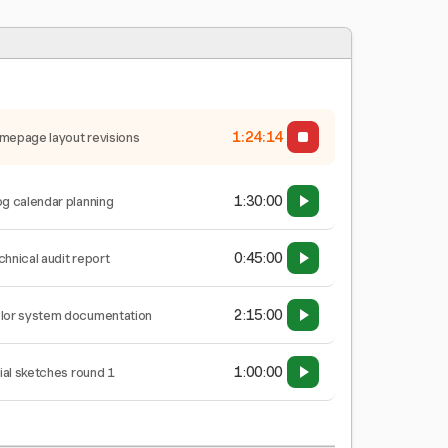
1:24:15
mepage layout revisions
1:30:00
og calendar planning
0:45:00
chnical audit report
2:15:00
lor system documentation
1:00:00
tial sketches round 1