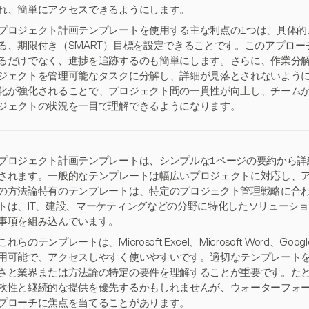
れ、簡単にアクセスできるようにします。
プロジェクト計画テンプレートを使用する主な利点の1つは、具体的
る、期限付き（SMART）目標を設定できることです。このアプロ
るだけでなく、進捗を追跡するのも簡単にします。さらに、作業分解
ジェクトを管理可能なタスクに分解し、詳細が見落とされないよう
化が強化されることで、プロジェクト間の一貫性が向上し、チーム
ジェクトの状況を一目で理解できるようになります。
プロジェクト計画テンプレートは、シンプルな1ページの要約から詳
されます。一般的なテンプレートは幅広いプロジェクトに対応し、
の方法論特有のテンプレートは、特定のプロジェクト管理戦略に合
トは、IT、建設、マーケティングなどの分野に特化したソリューシ
事項を組み込んでいます。
これらのテンプレートは、Microsoft Excel、Microsoft Word、Go
用可能で、アクセスしやすく使いやすいです。適切なテンプレート
さと業界または方法論の特定の要件を理解することが重要です。た
軟性と継続的な提供を優先するかもしれませんが、ウォーターフォ
プローチに焦点を当てることがあります。