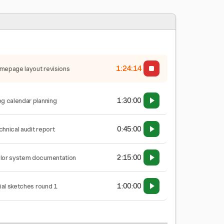
1:24:15
mepage layout revisions
1:30:00
og calendar planning
0:45:00
chnical audit report
2:15:00
lor system documentation
1:00:00
tial sketches round 1