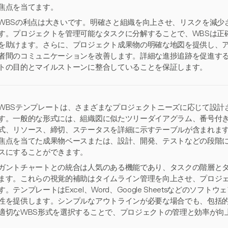
焦点を当てます。
WBSの利点は大きいです。明確さと組織を向上させ、リスクを減少
す。プロジェクトを管理可能なタスクに分解することで、WBSは正
を助けます。さらに、プロジェクト成果物の明確な地図を提供し、
者間のコミュニケーションを改善します。詳細な進捗追跡を促進する
トの目的とマイルストーンに整合していることを保証します。
WBSテンプレートは、さまざまなプロジェクトニーズに応じて設計
す。一般的な形式には、組織図に似たツリーダイアグラム、番号付
式、リソース、締切、ステータスを詳細に示すテーブルが含まれます
焦点を当てた成果物ベースまたは、設計、開発、テストなどの段階
スにすることができます。
ガントチャートとの統合は人気のある機能であり、タスクの階層と
ます。これらの視覚的補助はタイムライン管理を向上させ、プロジ
す。テンプレートはExcel、Word、Google Sheetsなどのソ
性を提供します。シンプルなアウトラインが必要な場合でも、包括
適切なWBS形式を選択することで、プロジェクトの管理と効率が向