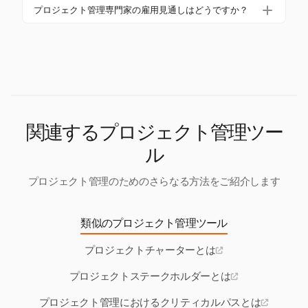
プロジェクト管理ソフトウェアは、計画、実行、監
プロジェクト管理専門家の雇用見通しはどうですか？
適切なプロジェクト管理のために無駄になっていま
視のためのツールを提供することでプロジェクトの
す。
プロジェクト管理専門家の需要は高まっており、203
成功を高めます。しかし、その利点にもかかわら
0年までに2500万人以上の新しい職が期待されてい
ず、現在23%の組織しかこのようなソフトウェアを
ます。この成長は、各業界におけるこの分野の重要
使用していません。
性を強調しています。
関連するプロジェクト管理ツー
ル
プロジェクト管理のためのさらなる方法をご紹介します
類似のプロジェクト管理ツール
プロジェクトチャーターとは
プロジェクトステークホルダーとは
プロジェクト管理におけるクリティカルパスとは