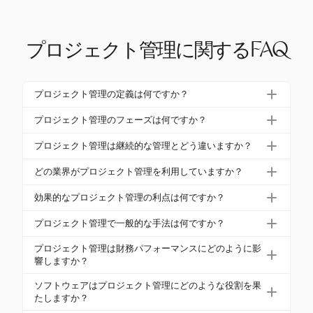
プロジェクト管理に関するFAQ
プロジェクト管理の定義は何ですか？
プロジェクト管理は、特定の制約内でプロジェクト
プロジェクト管理のフェーズは何ですか？
の目的を達成するために、プロセス、手法、スキ
プロジェクト管理は通常、開始、計画、実行、監視
ル、知識、経験を適用することです。目標指向で一
プロジェクト管理は継続的な管理とどう違いますか？
と制御、完了の5つのフェーズを含みます。各フェー
時的なものであり、ユニークな成果に焦点を当てて
プロジェクト管理は一時的で、設定された時間枠内
ズには、プロジェクトの成功に不可欠な特定の活動
どの業界がプロジェクト管理を利用していますか？
います。
でユニークな目標を達成することに焦点を当ててい
が含まれています。
プロジェクト管理は、IT、建設、医療、金融、エネル
ます。それに対して、継続的な管理は、ビジネスを
効果的なプロジェクト管理の利点は何ですか？
ギーなど、さまざまな業界で使用されています。各
維持するための継続的なタスクを含みます。
効果的なプロジェクト管理は、効率を向上させ、予
業界は、その特定のニーズと目標に合わせて手法を
プロジェクト管理で一般的な手法は何ですか？
算を管理し、利害関係者の満足度を改善します。財
適応させています。
一般的な手法には、アジャイル、ウォーターフォー
務の無駄を大幅に削減し、プロジェクトの成功の可
プロジェクト管理は財務パフォーマンスにどのように影
ル、スクラム、カンバン、ハイブリッドアプローチ
響しますか？
能性を高めます。
があります。各手法はプロジェクトのニーズに基づ
プロジェクト管理のプラクティスを実施すること
ソフトウェアはプロジェクト管理にどのような役割を果
いて選択され、アジャイルはその適応性と段階的な
で、無駄や非効率が削減され、組織は大きな金額を
たしますか？
進捗から人気があります。
節約できます。世界中で20秒ごとに100万ドルが不