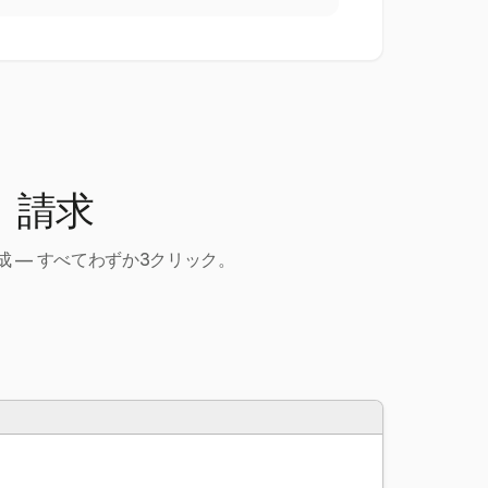
、請求
 — すべてわずか3クリック。