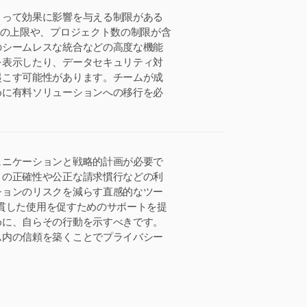
とって効果に影響を与える制限がある
数の上限や、プロジェクト数の制限が含
のシームレスな統合などの高度な機能
を表示したり、データセキュリティ対
起こす可能性があります。チームが成
めに有料ソリューションへの移行を必
ュニケーションと戦略的計画が必要で
トの正確性や公正な請求慣行などの利
ションのリスクを減らす直感的なツー
一貫した使用を促すためのサポートを提
めに、自らその行動を示すべきです。
ム内の信頼を築くことでプライバシー