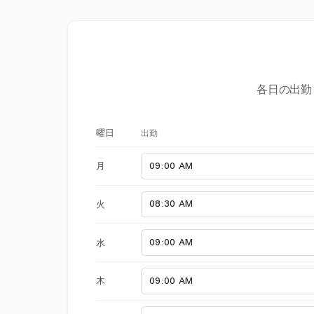
各日の出勤
出勤
曜日
月
火
水
木