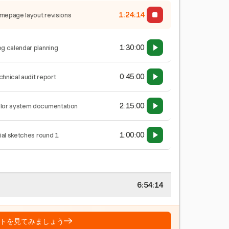
1:24:15
mepage layout revisions
1:30:00
og calendar planning
0:45:00
chnical audit report
2:15:00
lor system documentation
1:00:00
tial sketches round 1
6:54:15
→
トを見てみましょう