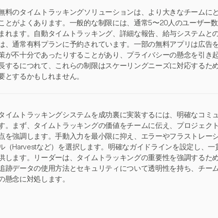
無料のタイムトラッキングソリューションは、より大きなチームに
ことがよくあります。一般的な制限には、通常5〜20人のユーザー
まれます。自動タイムトラッキング、詳細な報告、給与システムと
は、通常有料プランに予約されています。一部の無料アプリは広告
策が不十分であったりすることがあり、プライバシーの懸念を引き
長するにつれて、これらの制限はスケーリングニーズに対応するた
要とするかもしれません。
タイムトラッキングシステムを成功裏に実装するには、明確なコミ
す。まず、タイムトラッキングの価値をチームに伝え、プロジェク
点を強調します。手動入力を最小限に抑え、エラーやフラストレー
ル（Harvestなど）を選択します。明確なガイドラインを設定し、
供します。リーダーは、タイムトラッキングの重要性を強調するた
追跡データの使用方法とセキュリティについて透明性を持ち、チー
の懸念に対処します。