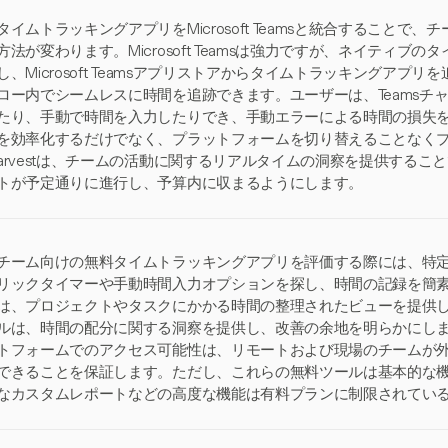
タイムトラッキングアプリをMicrosoft Teamsと統合すること
方法が変わります。Microsoft Teamsは強力ですが、ネイティ
し、Microsoft Teamsアプリストアからタイムトラッキングア
ロー内でシームレスに時間を追跡できます。ユーザーは、Teamsチ
たり、手動で時間を入力したりでき、手動エラーによる時間の損失
を効率化するだけでなく、プラットフォームを切り替えることなくプ
arvestは、チームの活動に関するリアルタイムの洞察を提供する
トが予定通りに進行し、予算内に収まるようにします。
チーム向けの無料タイムトラッキングアプリを評価する際には、特
リックタイマーや手動時間入力オプションを探し、時間の記録を簡
は、プロジェクトやタスクにかかる時間の整理されたビューを提供
ルは、時間の配分に関する洞察を提供し、改善の余地を明らかにし
トフォームでのアクセス可能性は、リモートおよび現場のチームが
できることを保証します。ただし、これらの無料ツールは基本的な
なカスタムレポートなどの高度な機能は有料プランに制限されてい