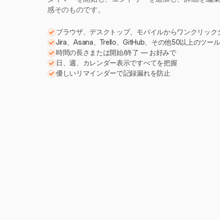
感そのものです。
ブラウザ、デスクトップ、モバイルからワンクリック
Jira、Asana、Trello、GitHub、その他50以上のツ
時間の長さまたは開始/終了 — お好みで
日、週、カレンダー表示ですべてを把握
優しいリマインダーで記録漏れを防止