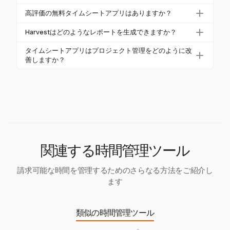
プリ機能を提供しており、ユーザーはどこにいても
効率化します。
Harvestは、FLSA要件に準拠した正確なタイムトラッ
時間を追跡できます。これは、リモートワーク
高評価の無料タイムシートアプリはありますか？
キングと記録保持機能を提供し、詳細な監査トレイ
フォースや頻繁に移動するプロフェッショナルに最
無料のタイムシートアプリはいくつか存在します
ルと安全なデータストレージを含むことでコンプラ
Harvestはどのようなレポートを生成できますか？
適です。
が、通常は制限があります。Harvestは30日間の無料
イアンスを確保します。
Harvestは、時間、経費、予算、チームの利用状況に
トライアルを提供しており、ユーザーはコミットメ
タイムシートアプリはプロジェクト管理をどのように改
関する詳細なレポートを生成します。これらの洞察
善しますか？
ントなしでその包括的な機能を体験できます。
は、企業がプロジェクトの収益性を評価し、リソー
Harvestのようなタイムシートアプリは、正確なタイ
ス配分を最適化するのに役立ちます。
ムトラッキングと詳細なプロジェクトレポートを提
供することでプロジェクト管理を向上させ、リソー
ス配分、予算管理、締切管理を改善します。
関連する時間管理ツール
請求可能な時間を管理するためのさらなる方法をご紹介し
ます
類似の時間管理ツール