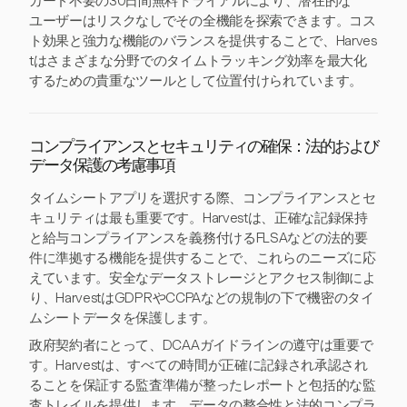
カード不要の30日間無料トライアルにより、潜在的な
ユーザーはリスクなしでその全機能を探索できます。コス
ト効果と強力な機能のバランスを提供することで、Harves
tはさまざまな分野でのタイムトラッキング効率を最大化
するための貴重なツールとして位置付けられています。
コンプライアンスとセキュリティの確保：法的および
データ保護の考慮事項
タイムシートアプリを選択する際、コンプライアンスとセ
キュリティは最も重要です。Harvestは、正確な記録保持
と給与コンプライアンスを義務付けるFLSAなどの法的要
件に準拠する機能を提供することで、これらのニーズに応
えています。安全なデータストレージとアクセス制御によ
り、HarvestはGDPRやCCPAなどの規制の下で機密のタイ
ムシートデータを保護します。
政府契約者にとって、DCAAガイドラインの遵守は重要で
す。Harvestは、すべての時間が正確に記録され承認され
ることを保証する監査準備が整ったレポートと包括的な監
査トレイルを提供します。データの整合性と法的コンプラ