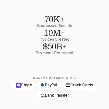
70K+
Businesses Trust Us
10M+
Invoices Created
$50B+
Payments Processed
ACCEPT PAYMENTS VIA
Stripe
PayPal
Credit Cards
Bank Transfer