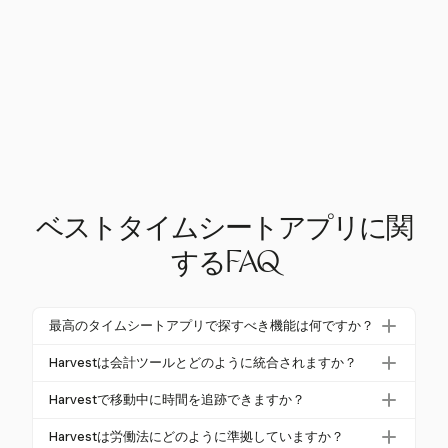
ベストタイムシートアプリに関
するFAQ
最高のタイムシートアプリで探すべき機能は何ですか？
タイムシートアプリを評価する際、重要な機能には
Harvestは会計ツールとどのように統合されますか？
自動タイムトラッキング、プロジェクトおよびタス
HarvestはQuickBooksやXeroなどの会計ソフトウェ
ク管理、詳細なレポート、他のツールとの統合が含
Harvestで移動中に時間を追跡できますか？
アとシームレスに統合され、タイムトラッキング
まれます。Harvestは、ワンクリックタイマーとシー
はい、HarvestはiOSおよびAndroid向けのモバイルア
データを同期して正確な請求および給与プロセスを
Harvestは労働法にどのように準拠していますか？
ムレスな統合でこれらの分野に優れています。