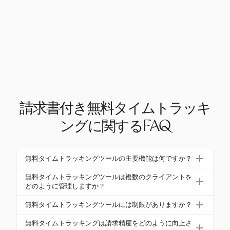
請求書付き無料タイムトラッキ
ングに関するFAQ
無料タイムトラッキングツールの主要機能は何ですか？
主要機能には通常、リアルタイムタイマー、手動時
無料タイムトラッキングツールは複数のクライアントを
間入力、プロジェクト分類、直接請求書生成が含ま
どのように管理しますか？
れます。これらの機能は管理業務を削減し、ユー
無料ツールはプロジェクト分類とクライアント特有
無料タイムトラッキングツールには制限がありますか？
ザーがクライアントの仕事により集中できるように
の時間ログを許可することで複数のクライアントを
します。
はい、無料ツールはしばしばユーザー数、アクティ
管理します。ただし、アクティブプロジェクトの数
無料タイムトラッキングは請求精度をどのように向上さ