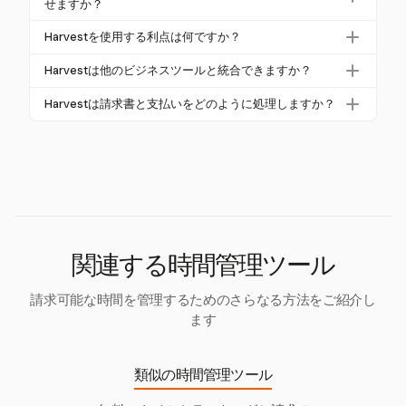
ブプロジェクト、詳細なレポート機能、統合に制限
せますか？
に制限があると効率が妨げられることがあります。H
を設けています。Harvestはこれらの制限を軽減する
arvestは柔軟なプロジェクト管理機能でこれを克服し
リアルタイムタイマーと詳細なログを使用すること
Harvestを使用する利点は何ですか？
包括的なソリューションを提供し、シームレスなプ
ます。
で、無料タイムトラッキングツールはすべての請求
ロジェクトとクライアント管理を実現します。
Harvestは、複数のデバイスでのリアルタイムトラッ
可能時間を正確に記録し、請求可能な収入を20〜3
Harvestは他のビジネスツールと統合できますか？
キング、追跡した時間からの自動請求書生成、柔軟
0%増加させる可能性があります。Harvestはこのプロ
はい、HarvestはAsana、Slack、QuickBooksなどの
なプロジェクト管理機能を提供し、ワークフローを
Harvestは請求書と支払いをどのように処理しますか？
セスを、タイムトラッキングと請求書を統合するこ
多数のプラットフォームと統合し、シームレスな
効率化したいフリーランサーに最適です。
とで強化します。
Harvestは、追跡した時間と経費から直接請求書を作
ワークフローを促進し、生産性を向上させます。
成できるようにし、請求書作成を簡素化します。ま
た、StripeやPayPalを通じてオンライン支払いをサ
ポートし、効率的な請求プロセスを確保します。
関連する時間管理ツール
請求可能な時間を管理するためのさらなる方法をご紹介し
ます
類似の時間管理ツール