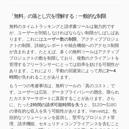
「無料」の落とし穴を理解する：一般的な制限
無料のタイムトラッキングと請求書ツールは魅力的です
が、ユーザーが対処しなければならない制限がしばしばあ
ります。これには
ユーザー数の制限
、アクティブプロジェ
クトの制限、詳細なレポートや統合機能へのアクセス制限
が含まれます。たとえば、多くの無料ツールはアクティブ
プロジェクトの数を制限しており、複数のクライアントを
管理するフリーランサーにとっては効率を妨げる可能性が
あります。これにより、手動の回避策によって
月に2〜4
時間
が失われることがあります。
もう一つの考慮事項は、無料ツールの「真のコスト」で
す。ユーザーは広告、データプライバシーの懸念、限られ
たカスタマーサポートに直面することがあります。さら
に、たった
2時間の請求可能時間を失う
と、$120〜$180
の潜在的な収入を失う可能性があります。Harvestは、包
括的なソリューションを提供し、堅牢なプロジェクト管
理、請求機能、セキュリティコンプライアンスを含むこと