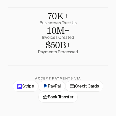
70K+
Businesses Trust Us
10M+
Invoices Created
$50B+
Payments Processed
ACCEPT PAYMENTS VIA
Stripe
PayPal
Credit Cards
Bank Transfer