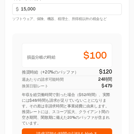
$
ソフトウェア、保険、機器、税理士、所得税以外の税金など
$100
損益分岐の時給
$120
推奨時給（+20%のバッファ）
24時間
週あたりの請求可能時間
$479
換算日額レート
年収を総労働時間で割った場合（$52/時間）、実際
には$48/時間も請求が足りていないことになりま
す。その差は非請求時間と事業経費に由来します。
推奨レートには、スコープ拡大、クライアント間の
空き期間、閑散期に備えた20%のバッファが含まれ
ています。