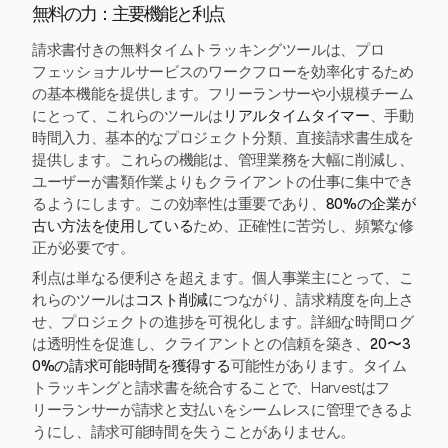
無料の力：主要機能と利点
請求書付きの無料タイムトラッキングツールは、プロ
フェッショナルサービスのワークフローを効率化するため
の基本機能を提供します。フリーランサーや小規模チーム
にとって、これらのツールは
リアルタイムタイマー
、手動
時間入力、基本的なプロジェクト分類、直接請求書生成を
提供します。これらの機能は、管理業務を大幅に削減し、
ユーザーが書類作業よりもクライアントの仕事に集中でき
るようにします。この効率性は重要であり、
80%の企業が
古い方法を使用している
ため、正確性に苦労し、頻繁な修
正が必要です。
利点は単なる便利さを超えます。個人事業主にとって、こ
れらのツールは
コスト削減
につながり、請求精度を向上さ
せ、プロジェクトの進捗を可視化します。詳細な時間ログ
は透明性を促進し、クライアントとの信頼を築き、
20〜3
0%の請求可能時間を獲得する
可能性があります。タイム
トラッキングと請求書を統合することで、Harvestはフ
リーランサーが請求と支払いをシームレスに管理できるよ
うにし、請求可能時間を失うことがありません。