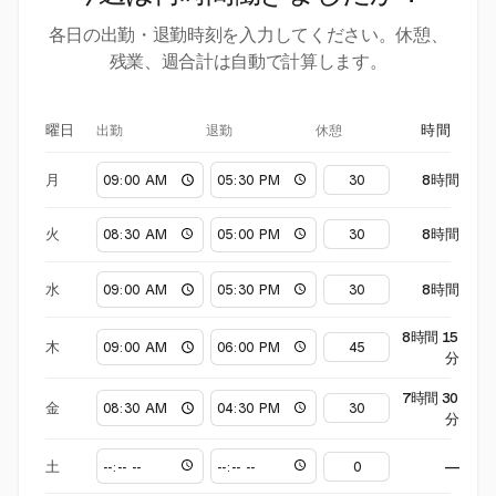
各日の出勤・退勤時刻を入力してください。休憩、
残業、週合計は自動で計算します。
出勤
退勤
休憩
曜日
時間
月
8時間
火
8時間
水
8時間
8時間 15
木
分
7時間 30
金
分
土
—