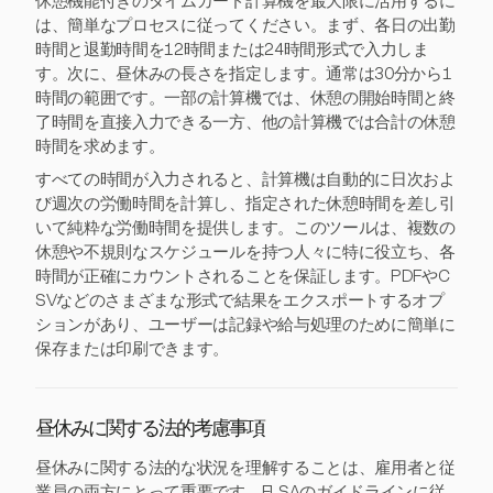
休憩機能付きのタイムカード計算機を最大限に活用するに
は、簡単なプロセスに従ってください。まず、各日の出勤
時間と退勤時間を12時間または24時間形式で入力しま
す。次に、昼休みの長さを指定します。通常は30分から1
時間の範囲です。一部の計算機では、休憩の開始時間と終
了時間を直接入力できる一方、他の計算機では合計の休憩
時間を求めます。
すべての時間が入力されると、計算機は自動的に日次およ
び週次の労働時間を計算し、指定された休憩時間を差し引
いて純粋な労働時間を提供します。このツールは、複数の
休憩や不規則なスケジュールを持つ人々に特に役立ち、各
時間が正確にカウントされることを保証します。PDFやC
SVなどのさまざまな形式で結果をエクスポートするオプ
ションがあり、ユーザーは記録や給与処理のために簡単に
保存または印刷できます。
昼休みに関する法的考慮事項
昼休みに関する法的な状況を理解することは、雇用者と従
業員の両方にとって重要です。FLSAのガイドラインに従