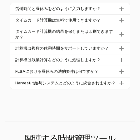
労働時間と昼休みをどのように入力しますか？
労働時間と昼休みを入力するには、計算機に各労働
タイムカード計算機は無料で使用できますか？
日の開始時間と終了時間を入力します。次に、通常3
はい、多くのオンラインタイムカード計算機は無料
0分から1時間の範囲で昼休みの長さを指定します。
タイムカード計算機の結果を保存または印刷できます
で使用できます。通常、ブラウザベースで、ダウン
か？
計算機は、この休憩時間を総労働時間から差し引い
ロードやサインアップは不要で、迅速な計算が可能
て、純粋な労働時間を提供します。
ほとんどのタイムカード計算機は、結果を保存また
計算機は複数の休憩時間をサポートしていますか？
です。
は印刷する機能を提供しています。計算されたタイ
はい、高度なタイムカード計算機は、1日に複数の休
ムカードをPDFまたはCSVファイルとしてエクス
計算機は残業計算をどのように処理しますか？
憩をサポートしています。異なる休憩の長さや開
ポートしたり、記録保持や給与処理のために直接印
計算機は、無給の昼休みを総時間から除外して、正
始・終了時間を入力して、さまざまなスケジュール
FLSAにおける昼休みの法的要件は何ですか？
刷したりできます。
確な残業計算を保証します。残業は通常、週に40時
にわたって正確な時間追跡を保証できます。
FLSAに基づき、30分以上の食事時間は、従業員が完
間の実働時間を超えた場合に計算され、連邦のガイ
Harvestは給与システムとどのように統合されますか？
全に職務から解放されている場合、一般的に無給で
ドラインに従います。
HarvestはQuickBooksやXeroなどの給与システムと
す。雇用者は、昼休みや記録保持に関する連邦およ
統合され、シームレスな給与処理を実現します。こ
び州の法律に準拠する必要があります。
の統合により、小規模ビジネスオーナーのための時
間追跡と給与業務が簡素化されます。
関連する時間管理ツール