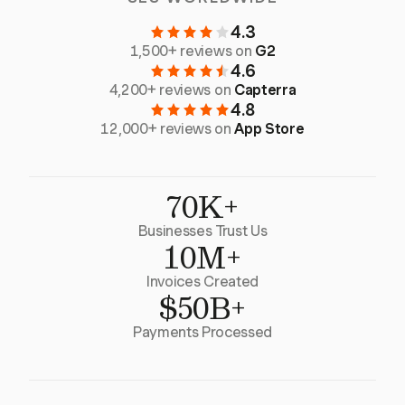
4.3
1,500+ reviews on
G2
4.6
4,200+ reviews on
Capterra
4.8
12,000+ reviews on
App Store
70K+
Businesses Trust Us
10M+
Invoices Created
$50B+
Payments Processed