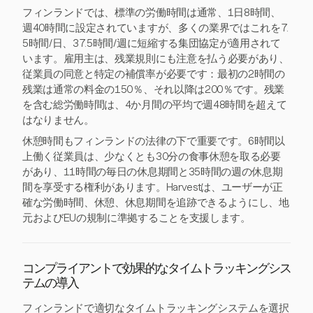
フィンランドでは、標準の労働時間は通常、1日8時間、
週40時間に設定されていますが、多くの業界ではこれを7.
5時間/日、37.5時間/週に短縮する集団協定が適用されて
います。雇用主は、残業規則にも注意を払う必要があり、
従業員の同意と特定の補償率が必要です：最初の2時間の
残業は通常の料金の150％、それ以降は200％です。残業
を含む総労働時間は、4か月間の平均で週48時間を超えて
はなりません。
休憩時間もフィンランドの法律の下で重要です。6時間以
上働く従業員は、少なくとも30分の食事休憩を取る必要
があり、11時間の毎日の休息期間と35時間の週の休息期
間を享受する権利があります。Harvestは、ユーザーが正
確な労働時間、休憩、休息期間を追跡できるようにし、地
元およびEUの規制に準拠することを支援します。
コンプライアントで効果的なタイムトラッキングシス
テムの導入
フィンランドで適切なタイムトラッキングシステムを選択