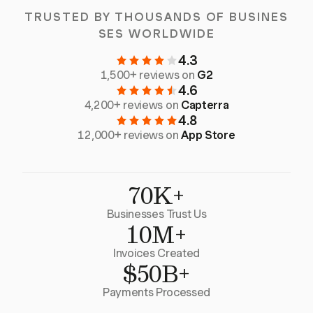
TRUSTED BY THOUSANDS OF BUSINES
SES WORLDWIDE
4.3
1,500+ reviews on
G2
4.6
4,200+ reviews on
Capterra
4.8
12,000+ reviews on
App Store
70K+
Businesses Trust Us
10M+
Invoices Created
$50B+
Payments Processed