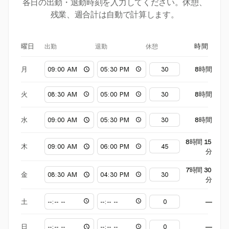
各日の出勤・退勤時刻を入力してください。休憩、
残業、週合計は自動で計算します。
出勤
退勤
休憩
曜日
時間
月
8時間
火
8時間
水
8時間
8時間 15
木
分
7時間 30
金
分
土
—
日
—