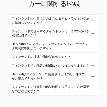
カーに関するFAQ
フィンランドの企業はどのようにタイムトラッキング法
に準拠していますか？
フィンランドの企業は、フィンランドの労働時間法
フィンランドで使用するタイムトラッカーに求めるべき
に基づき、労働時間、休憩、残業を正確に記録する
機能は何ですか？
システムを導入することでコンプライアンスを確保
フィンランドでタイムトラッカーを選択する際は、
Harvestはどのようにフィンランドのタイムトラッキン
しています。Harvestは、このデータをキャプチャす
ワンクリックタイマー、手動時間入力、詳細なレ
グ規制に準拠していますか？
るための信頼できるプラットフォームを提供し、法
ポートなどの機能を考慮してください。Harvestはこ
Harvestは、詳細な時間ログ、残業追跡、給与システ
的要件を満たすことを保証します。
フィンランドの標準労働時間は何ですか？
れらの機能を提供しており、包括的な時間管理に最
ムとの統合など、フィンランドの規制に沿った機能
適な選択肢です。
フィンランドでは、標準労働時間は通常、1日8時
を提供することでコンプライアンスを確保していま
フィンランドでの残業の補償はどのようになりますか？
間、週40時間です。ただし、多くの集団協定では、
す。これにより、フィンランドの企業は正確な記録
フィンランドでは、残業は最初の2時間が通常の料金
これを1日7.5時間、週37.5時間に短縮しています。H
Harvestはフィンランドで使用される他のビジネスツー
を維持し、法的義務を果たすことができます。
の150％、それ以降は200％で補償されます。Harves
ルと統合できますか？
arvestは、標準時間と短縮時間の両方を効果的に追跡
tは、これらの料金を正確に追跡し、従業員が適切に
できます。
はい、HarvestはAsana、Trello、QuickBooksなどのさ
フィンランドで従業員の休憩時間を追跡することが重要
補償されるようにします。
まざまなビジネスツールとシームレスに統合され、
なのはなぜですか？
フィンランドでの時間とプロジェクト管理の包括的
フィンランドでは、6時間以上働くシフトに対して30
なソリューションを提供します。
分の食事休憩を要求し、11時間の毎日の休息期間を