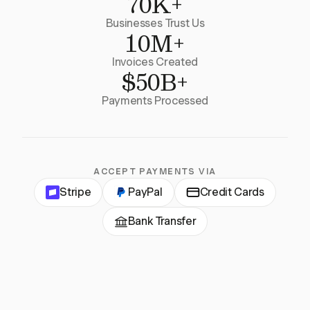
70K+
Businesses Trust Us
10M+
Invoices Created
$50B+
Payments Processed
ACCEPT PAYMENTS VIA
Stripe
PayPal
Credit Cards
Bank Transfer