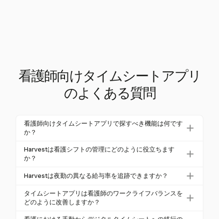
看護師向けタイムシートアプリ
のよくある質問
看護師向けタイムシートアプリで探すべき機能は何です
か？
自動タイムトラッキング、シフトスケジューリン
Harvestは看護シフトの管理にどのように役立ちます
グ、シフト交換機能、コンプライアンスツールなど
か？
の機能を探してください。モバイルアクセスや既存
Harvestは柔軟なタイムトラッキングと請求ソリュー
Harvestは夜勤の異なる給与率を追跡できますか？
システムとの統合も重要です。
ションを提供し、看護師がさまざまな役割や料金を
はい、Harvestは特定の請求可能な料金を設定するこ
追跡できるようにします。この柔軟性は、シフトを
タイムシートアプリは看護師のワークライフバランスを
とで、夜勤や祝日の異なる料金を追跡できます。
どのように改善しますか？
効率的に管理し、コンプライアンスを確保するのに
役立ちます。
自動化されたタイムシートアプリは管理負担を軽減