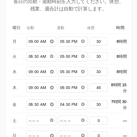
各日の出勤・退勤時刻を入力してください。休憩、
残業、週合計は自動で計算します。
出勤
退勤
休憩
曜日
時間
月
8時間
火
8時間
水
8時間
8時間 15
木
分
7時間 30
金
分
土
—
日
—