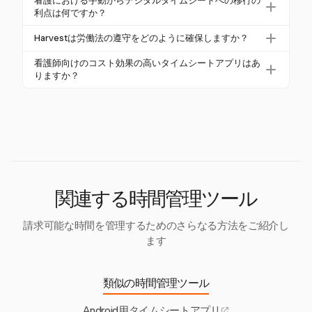
看護における手動からデジタルタイムシートへの移行の
し、スケジュールエラーを防ぐことで、看護師が書
利点は何ですか？
類作業よりも患者ケアに集中できるようにし、ワー
デジタルタイムシートはエラーを減少させ、労働法
Harvestは労働法の遵守をどのように確保しますか？
クライフバランスを改善します。
の遵守を強化し、時間を節約します。これにより、
Harvestは詳細な報告と監査トレイルを提供し、労働
リソース管理が改善され、患者ケアの質が向上しま
看護師向けのコスト効果の高いタイムシートアプリはあ
法やHIPAAなどの医療規制の遵守に必要な透明性と説
りますか？
す。
明責任をサポートします。
はい、Harvestを含む多くのアプリが柔軟な価格モデ
ルを提供しています。Harvestは30日間の無料トライ
アルを提供しており、看護師は即座の金銭的負担な
しに機能を評価できます。
関連する時間管理ツール
請求可能な時間を管理するためのさらなる方法をご紹介し
ます
類似の時間管理ツール
Android用タイムシートアプリ