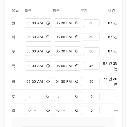
출근
퇴근
휴게
요일
시간
월
8시간
화
8시간
수
8시간
8시간 15
목
분
7시간 30
금
분
토
—
일
—