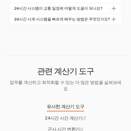
가하여 23:59가 됩니다. 이 변환은 PM 시간을 24시간
항공, 군사 및 의료와 같은 산업은 그 정밀성과 명확성
형식으로 전환하는 표준 절차의 일부입니다.
24시간 시스템이 교통 일정에 어떻게 도움이 되나요?
때문에 24시간 시계에 의존합니다. 이러한 분야는 일
24시간 시스템은 명확하고 정확한 시간표를 제공하여
정 및 작업에서 오류를 방지하기 위해 명확한 의사소통
24시간 시계 시스템을 빠르게 배우는 방법은 무엇인가요?
승객과 직원의 혼란을 최소화합니다. 이 시스템은 정시
이 필요합니다.
24시간 시계 시스템을 빠르게 배우려면 변환 연습을
성과 신뢰할 수 있는 서비스를 보장하는 데 필수적입니
하세요: AM 시간은 그대로 유지하고 PM 시간에는 12
다.
를 추가합니다. 자정(00:00)과 정오(12:00)와 같은 주요
전환을 익히세요.
관련 계산기 도구
업무를 계산하고 최적화할 수 있는 더 많은 방법을 살펴보세
요
유사한 계산기 도구
24시간 시간 계산기
군사 시간 변환기