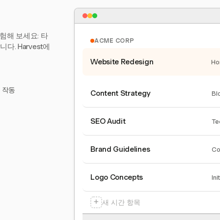
험해 보세요: 타
ACME CORP
. Harvest에
Website Redesign
Ho
서 작동
Content Strategy
Bl
SEO Audit
Te
Brand Guidelines
Co
Logo Concepts
Ini
+
새 시간 항목