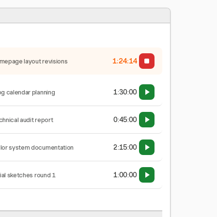
1:24:15
mepage layout revisions
1:30:00
og calendar planning
0:45:00
chnical audit report
2:15:00
lor system documentation
1:00:00
tial sketches round 1