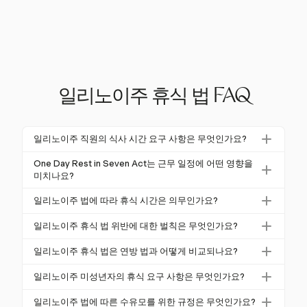
일리노이주 휴식 법 FAQ
일리노이주 직원의 식사 시간 요구 사항은 무엇인가요?
일리노이주는 7.5시간 연속 근무하는 직원에게 20분의
One Day Rest in Seven Act는 근무 일정에 어떤 영향을
식사 시간을 요구합니다. 12시간 이상의 근무 시 추가
미치나요?
휴식이 필요합니다. 이러한 휴식 시간은 일반적으로 무
ODRISA는 매 7일마다 최소 24시간의 연속 휴식을 요
일리노이주 법에 따라 휴식 시간은 의무인가요?
급이며, 근무가 수행되는 경우에는 급여가 지급되어야
구합니다. 이는 직원이 6일 이상 연속 근무하지 않도록
합니다.
일리노이주는 성인에게 휴식 시간을 제공할 의무가 없
하여 그들의 휴식 및 회복 권리를 보호합니다.
일리노이주 휴식 법 위반에 대한 벌칙은 무엇인가요?
지만, 제공되는 경우에는 유급이어야 합니다. 직원은
고용주는 ODRISA 위반에 대해 위반당 최대 $500의 벌
식사 시간에 포함되지 않는 합리적인 화장실 휴식 시간
일리노이주 휴식 법은 연방 법과 어떻게 비교되나요?
금을 받을 수 있으며, 일리노이 임금 지급 및 징수법에
을 가질 권리가 있습니다.
일리노이주 휴식 법은 연방 법보다 엄격하여 식사 시간
따라 추가 벌금도 부과될 수 있습니다. 미지급 금액의
일리노이주 미성년자의 휴식 요구 사항은 무엇인가요?
과 휴식일을 요구하며, 이는 FLSA에서 의무화되지 않
5%에 해당하는 손해가 포함됩니다.
16세 미만의 미성년자는 5시간 이상 연속 근무할 경우
습니다. 고용주는 최대한의 직원 보호를 보장하기 위해
일리노이주 법에 따른 수유모를 위한 규정은 무엇인가요?