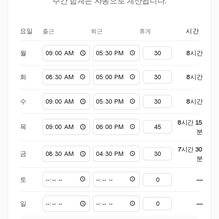
주간 합계는 자동으로 계산됩니다.
출근
퇴근
휴게
요일
시간
월
8시간
화
8시간
수
8시간
8시간 15
목
분
7시간 30
금
분
토
—
일
—