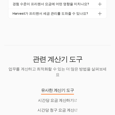
는 이러한 비용을 추적하여 보다 정확한 계산을 지원합
프리랜서 요금의 산업 표준은 다양합니다. 예를 들어,
프리랜서가 요금에 대한 정보에 기반한 결정을 내릴 수
경험 수준이 프리랜서 요금에 어떤 영향을 미치나요?
니다.
프로그래머는 시간당 $60-70를 청구할 수 있으며, 콘
있도록 하여 모든 재정적 요구를 충족하면서 경쟁력을
경험 수준은 요금에 상당한 영향을 미칠 수 있습니다.
텐츠 작가는 평균적으로 시간당 약 $27.5를 벌 수 있습
Harvest가 프리랜서 세금 관리를 도와줄 수 있나요?
유지할 수 있도록 합니다.
일반적으로 55-64세의 프리랜서가 더 높은 평균 시간
니다. Harvest는 프로젝트별로 유연한 요금을 설정할
Harvest는 세금 도구는 아니지만, 수입 및 지출에 대한
당 $36을 벌 수 있습니다. Harvest는 경험과 전문성에
수 있도록 도와주어 이러한 표준에 맞출 수 있습니다.
상세 보고서를 제공하여 세금으로 필요한 25-35%의
따라 요금을 조정할 수 있도록 지원합니다.
소득을 따로 마련하는 데 도움을 줄 수 있습니다. 이는
세금 의무를 이행하는 데 있어 놀라움 없이 보장합니
다.
관련 계산기 도구
업무를 계산하고 최적화할 수 있는 더 많은 방법을 살펴보세
요
유사한 계산기 도구
시간당 요금 계산하기
시간당 청구 요금 계산