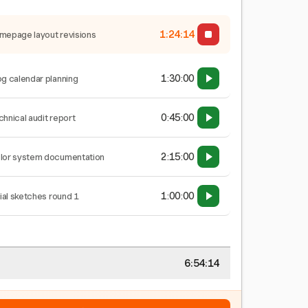
1:24:15
mepage layout revisions
1:30:00
og calendar planning
0:45:00
chnical audit report
2:15:00
lor system documentation
1:00:00
tial sketches round 1
6:54:15