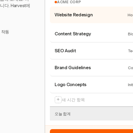
ACME CORP
. Harvest에
Website Redesign
Ho
서 작동
Content Strategy
Bl
SEO Audit
Te
Brand Guidelines
Co
Logo Concepts
Ini
+
새 시간 항목
오늘 합계