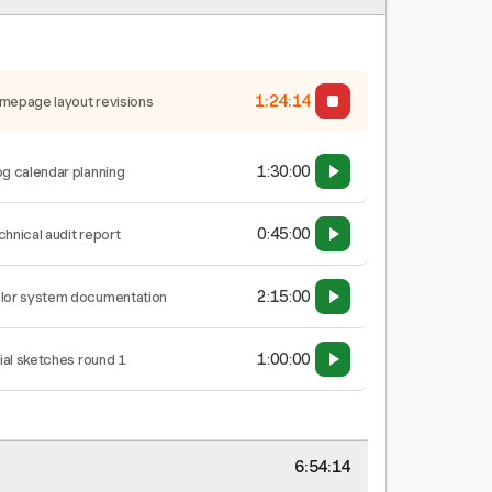
1:24:15
mepage layout revisions
1:30:00
og calendar planning
0:45:00
chnical audit report
2:15:00
lor system documentation
1:00:00
tial sketches round 1
6:54:15