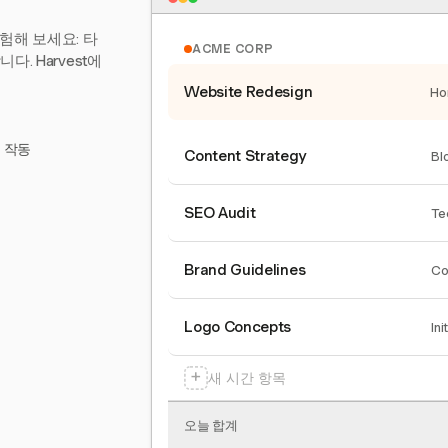
험해 보세요: 타
ACME CORP
. Harvest에
Website Redesign
Ho
서 작동
Content Strategy
Bl
SEO Audit
Te
Brand Guidelines
Co
Logo Concepts
Ini
+
새 시간 항목
오늘 합계