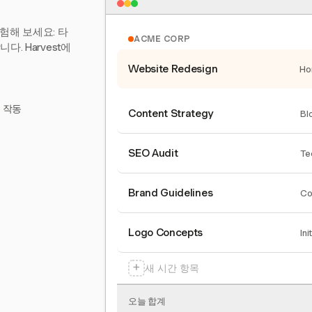
험해 보세요: 타
ACME CORP
. Harvest에
Website Redesign
Ho
서 작동
Content Strategy
Bl
SEO Audit
Te
Brand Guidelines
Co
Logo Concepts
Ini
+
새 시간 항목
오늘 합계