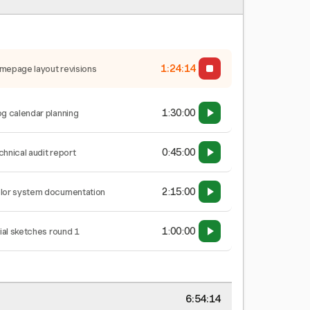
1:24:15
mepage layout revisions
1:30:00
og calendar planning
0:45:00
chnical audit report
2:15:00
lor system documentation
1:00:00
tial sketches round 1
6:54:15