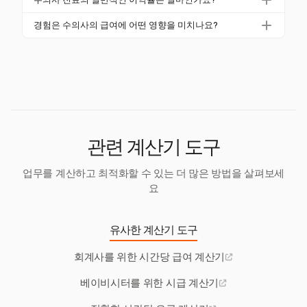
공하여 수의사 수익을 추적하는 데 도움을 줍니다. 여
지역과 비교할 때 가격 전략에 영향을 미칩니다.
소동물 수의사 진료의 일반적인 이익률은 10%에서 1
러 교대에서의 수익에 대한 통찰력을 제공하고, 추적된
경험은 수의사의 급여에 어떤 영향을 미치나요?
5% 사이입니다. 응급 클리닉 및 전문 진료는 서비스 및
시간과 비용을 기반으로 정확한 가격 책정을 설정하는
경험은 수의사의 급여에 중요한 역할을 합니다. 신입
운영 효율성에 따라 15%에서 25%의 더 높은 이익률을
데 도움을 줍니다.
수의사는 연간 평균 $112,634를 벌고, 8년 이상의 경
달성할 수 있습니다.
험을 가진 수의사는 약 $118,954를 벌 수 있어 경력 발
전의 재정적 이점을 강조합니다.
관련 계산기 도구
업무를 계산하고 최적화할 수 있는 더 많은 방법을 살펴보세
요
유사한 계산기 도구
회계사를 위한 시간당 급여 계산기
베이비시터를 위한 시급 계산기