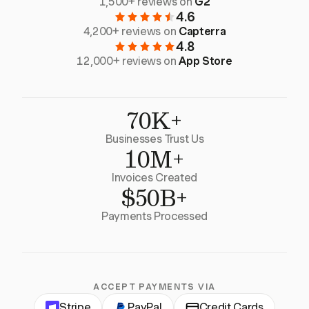
1,500+ reviews on
G2
4.6
4,200+ reviews on
Capterra
4.8
12,000+ reviews on
App Store
70K+
Businesses Trust Us
10M+
Invoices Created
$50B+
Payments Processed
ACCEPT PAYMENTS VIA
Stripe
PayPal
Credit Cards