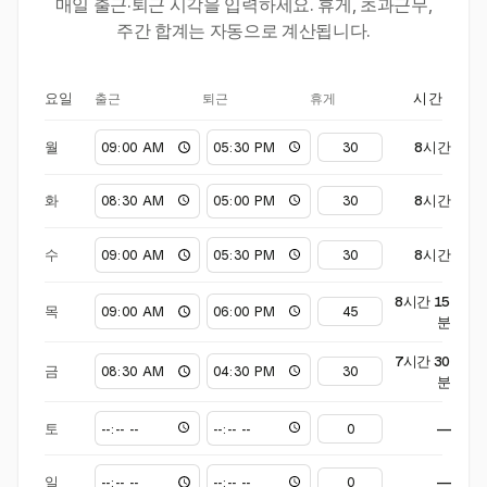
매일 출근·퇴근 시각을 입력하세요. 휴게, 초과근무,
주간 합계는 자동으로 계산됩니다.
출근
퇴근
휴게
요일
시간
월
8시간
화
8시간
수
8시간
8시간 15
목
분
7시간 30
금
분
토
—
일
—