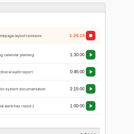
1:24:15
mepage layout revisions
1:30:00
og calendar planning
0:45:00
chnical audit report
2:15:00
lor system documentation
1:00:00
tial sketches round 1