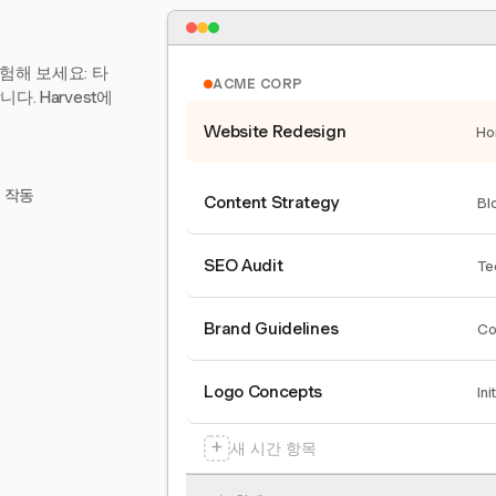
험해 보세요: 타
ACME CORP
. Harvest에
Website Redesign
Ho
서 작동
Content Strategy
Bl
SEO Audit
Te
Brand Guidelines
Co
Logo Concepts
Ini
+
새 시간 항목