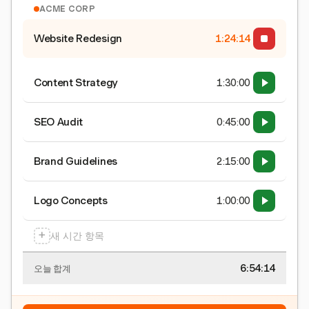
ACME CORP
Website Redesign
1:24:15
Content Strategy
1:30:00
SEO Audit
0:45:00
Brand Guidelines
2:15:00
Logo Concepts
1:00:00
+
새 시간 항목
6:54:15
오늘 합계