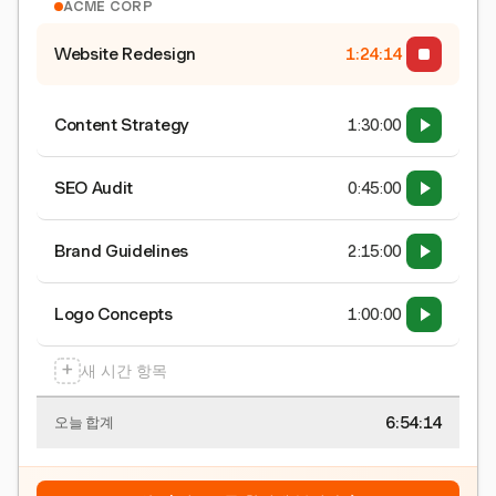
ACME CORP
Website Redesign
1:24:15
Content Strategy
1:30:00
SEO Audit
0:45:00
Brand Guidelines
2:15:00
Logo Concepts
1:00:00
+
새 시간 항목
6:54:15
오늘 합계