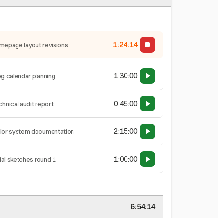
1:24:15
mepage layout revisions
1:30:00
og calendar planning
0:45:00
chnical audit report
2:15:00
lor system documentation
1:00:00
tial sketches round 1
6:54:15