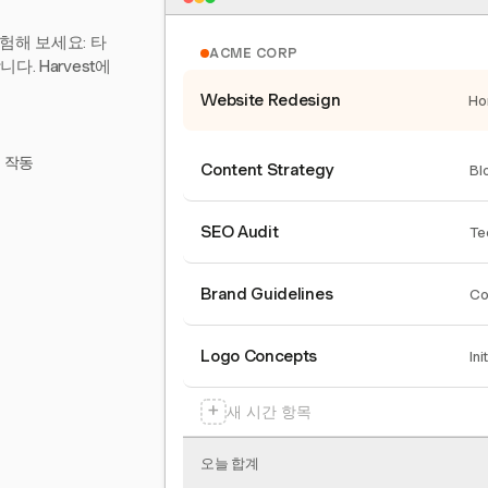
험해 보세요: 타
ACME CORP
. Harvest에
Website Redesign
Ho
서 작동
Content Strategy
Bl
SEO Audit
Te
Brand Guidelines
Co
Logo Concepts
Ini
+
새 시간 항목
오늘 합계