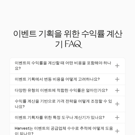
이벤트 기획을 위한 수익률 계산
기 FAQ
이벤트의 수익률을 계산할 때 어떤 비용을 포함해야 하나
요?
수익률을 계산할 때 이벤트 기획자는 모든 고정 비용과
이벤트 기획에서 변동 비용을 어떻게 고려하나요?
변동 비용을 포함해야 합니다. 여기에는 장소 대여, 허
케이터링 및 손님 수 변화와 같은 변동 비용은 수익률
가증, 보험, 공급업체 수수료 및 해당 세금이 포함됩니
다양한 유형의 이벤트에 적합한 수익률은 얼마인가요?
에 큰 영향을 미칠 수 있습니다. Harvest와 같은 도구를
다. 포괄적인 비용 추적은 정확한 수익률 계산을 보장
수익률은 이벤트 유형에 따라 다릅니다. 기업 이벤트는
사용하면 기획자가 이러한 비용을 발생할 때 기록할 수
수익률 계산을 기반으로 가격 전략을 어떻게 조정할 수 있
합니다.
일반적으로 35-50%의 총 수익률을 달성하며, 부티크
나요?
있어 재무적 영향을 실시간으로 통찰할 수 있습니다.
웨딩은 전문 서비스로 인해 유사한 높은 수익률을 경험
상세한 비용 및 수익 데이터를 분석함으로써 기획자는
이벤트 기획자를 위한 특정 도구나 계산기가 있나요?
할 수 있습니다. 대부분의 이벤트에서 20%의 순수익률
수익률을 최적화하기 위해 가격 전략을 조정할 수 있습
은 건강한 것으로 간주됩니다.
네, Harvest와 같은 도구는 이벤트 기획자를 위한 전문
니다. Harvest의 보고 도구는 가격 모델을 개선하고 수
Harvest는 이벤트의 공급업체 수수료 추적에 어떻게 도움
기능을 제공하며, 여기에는 상세한 비용 추적 및 수익
이 되나요?