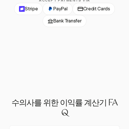
ACCEPT PAYMENTS VIA
Stripe
PayPal
Credit Cards
Bank Transfer
수의사를 위한 이익률 계산기 FA
Q