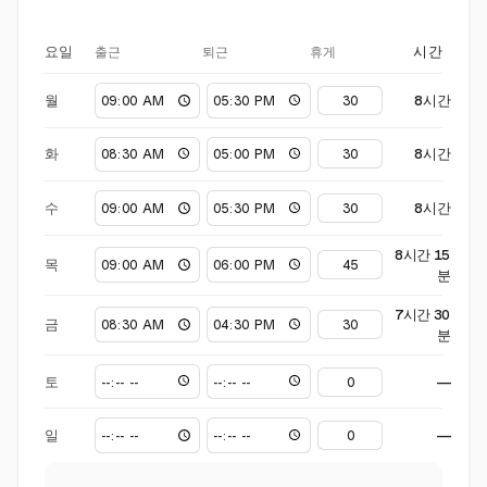
출근
퇴근
휴게
요일
시간
월
8시간
화
8시간
수
8시간
8시간 15
목
분
7시간 30
금
분
토
—
일
—