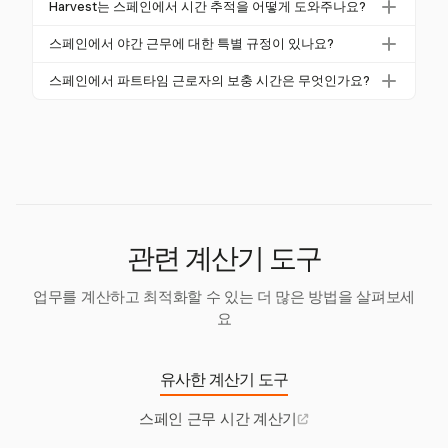
Harvest는 스페인에서 시간 추적을 어떻게 도와주나요?
후 15분의 휴식이 필요합니다.
을 기록해야 합니다. 2026년까지 디지털 시간 추적 시
Harvest는 국제 팀의 요구에 맞게 조정할 수 있는 유연
스템이 의무화됩니다. 기록은 4년 동안 보관해야 하며,
스페인에서 야간 근무에 대한 특별 규정이 있나요?
한 시간 추적 솔루션을 제공하여 근무 시간을 효과적으
비준수는 상당한 벌금으로 이어질 수 있습니다.
네, 오후 10시부터 오전 6시 사이에 수행되는 근무는
로 관리하고 모니터링할 수 있도록 돕습니다. 그러나
스페인에서 파트타임 근로자의 보충 시간은 무엇인가요?
스페인에서 야간 근무로 간주되며, 이는 근로자에게 추
지역 규정을 구체적으로 처리하거나 현재 시간 정보를
파트타임 근로자의 보충 시간은 계약에서 합의된 추가
가 보상 또는 근무 시간 단축의 대상이 됩니다. 평균 근
제공하지는 않습니다.
시간을 의미하며, 별도로 규제되며 계약된 일반 근무
무 시간은 하루 8시간을 초과할 수 없습니다.
시간의 60%를 초과할 수 없습니다.
관련 계산기 도구
업무를 계산하고 최적화할 수 있는 더 많은 방법을 살펴보세
요
유사한 계산기 도구
스페인 근무 시간 계산기