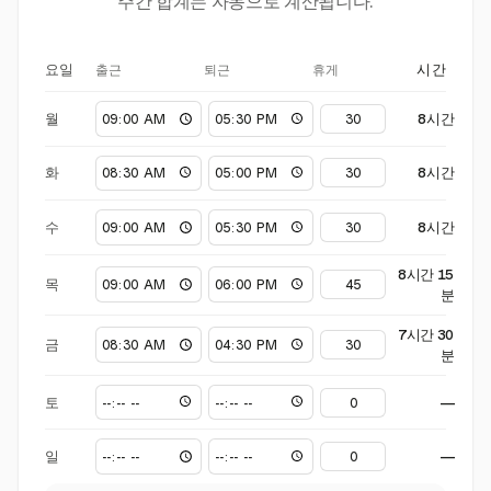
주간 합계는 자동으로 계산됩니다.
출근
퇴근
휴게
요일
시간
월
8시간
화
8시간
수
8시간
8시간 15
목
분
7시간 30
금
분
토
—
일
—